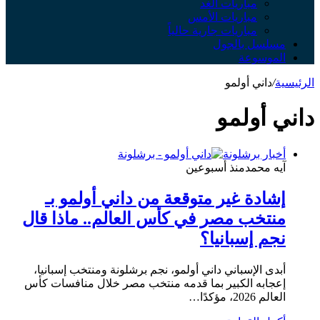
مباريات الغد
مباريات الأمس
مباريات جارية حالياً
مسلسل بالجول
الموسوعة
الرئيسية
/
داني أولمو
داني أولمو
أخبار برشلونة
آيه محمد
منذ أسبوعين
إشادة غير متوقعة من داني أولمو بـ
منتخب مصر في كأس العالم.. ماذا قال
نجم إسبانيا؟
أبدى الإسباني داني أولمو، نجم برشلونة ومنتخب إسبانيا،
إعجابه الكبير بما قدمه منتخب مصر خلال منافسات كأس
العالم 2026، مؤكدًا…