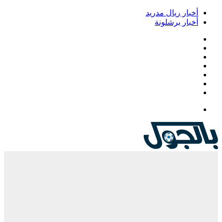
أخبار ريال مدريد
أخبار برشلونة
فيسبوك
‫X
‫YouTube
انستقرام
‏Google
Play
تيلقرام
القائمة