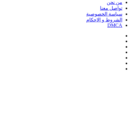
من نحن
تواصل معنا
سياسة الخصوصية
الشروط و الاحكام
DMCA
فيسبوك
‫X
‫YouTube
انستقرام
‏Google
Play
تيلقرام