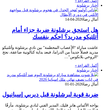
أكمل القراءة »
أخبار برشلونة
آمال رضا
2026-04-14
هل استحق برشلونة ضربة جزاء أمام
أتلتيكو مدريد؟ احكم بنفسك
عاشت مباراة “الأعصاب المحطمة” بين نادي برشلونة وأتلتيكو
مدريد فصلاً جديداً من الدراما، فبعد بداية كتالونية صاعقة، نجح
“الروخي بلانكوس”…
أكمل القراءة »
أخبار برشلونة
آمال رضا
2026-01-01
ضربة قوية لبرشلونة قبل ديربي إسبانيول
يواجه الألماني هانز فليك، المدير الفني لنادي برشلونة، مأزقًا
فنيًا جديدًا قبل مواجهة الجار اللدود إسبانيول، يوم السبت