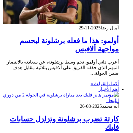
آمال رضا
2025-11-29
أولمو: هذا ما فعله برشلونة ليحسم
مواجهة ألافيس
أعرب داني أولمو، نجم وسط برشلونة، عن سعادته بالانتصار
المهم الذي حققه الفريق على ألافيس بثلاثية مقابل هدف
ضمن الجولة…
أكمل القراءة »
أهم الأخبار
آيه محمد
2025-08-26
كارثة تضرب برشلونة وتزلزل حسابات
فليك