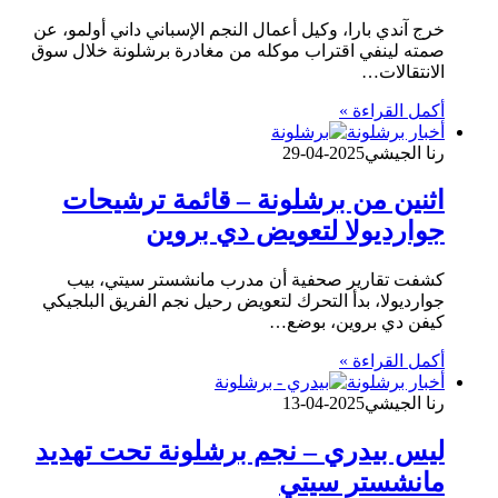
خرج آندي بارا، وكيل أعمال النجم الإسباني داني أولمو، عن
صمته لينفي اقتراب موكله من مغادرة برشلونة خلال سوق
الانتقالات…
أكمل القراءة »
أخبار برشلونة
رنا الجيشي
2025-04-29
اثنين من برشلونة – قائمة ترشيحات
جوارديولا لتعويض دي بروين
كشفت تقارير صحفية أن مدرب مانشستر سيتي، بيب
جوارديولا، بدأ التحرك لتعويض رحيل نجم الفريق البلجيكي
كيفن دي بروين، بوضع…
أكمل القراءة »
أخبار برشلونة
رنا الجيشي
2025-04-13
ليس بيدري – نجم برشلونة تحت تهديد
مانشستر سيتي