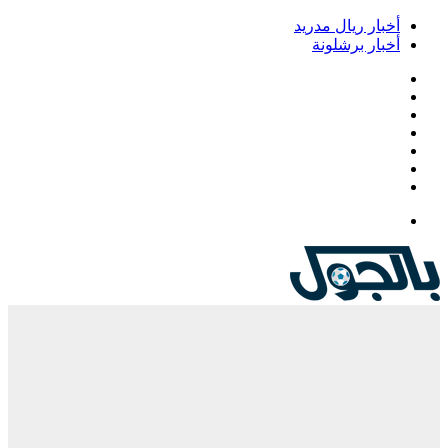
أخبار ريال مدريد
أخبار برشلونة
فيسبوك
‫X
‫YouTube
انستقرام
‏Google
Play
تيلقرام
القائمة