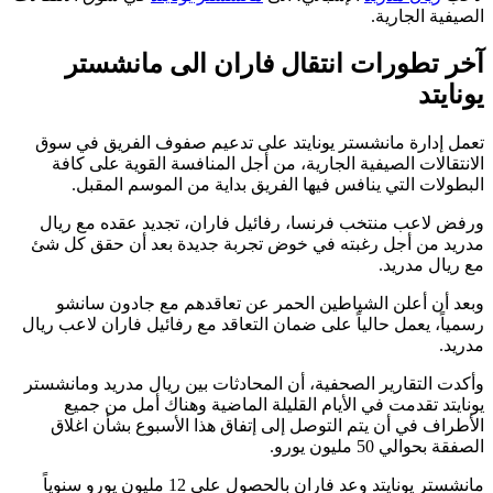
الصيفية الجارية.
آخر تطورات انتقال فاران الى مانشستر
يونايتد
تعمل إدارة مانشستر يونايتد على تدعيم صفوف الفريق في سوق
الانتقالات الصيفية الجارية، من أجل المنافسة القوية على كافة
البطولات التي ينافس فيها الفريق بداية من الموسم المقبل.
ورفض لاعب منتخب فرنسا، رفائيل فاران، تجديد عقده مع ريال
مدريد من أجل رغبته في خوض تجربة جديدة بعد أن حقق كل شئ
مع ريال مدريد.
وبعد أن أعلن الشياطين الحمر عن تعاقدهم مع جادون سانشو
رسمياً، يعمل حالياً على ضمان التعاقد مع رفائيل فاران لاعب ريال
مدريد.
وأكدت التقارير الصحفية، أن المحادثات بين ريال مدريد ومانشستر
يونايتد تقدمت في الأيام القليلة الماضية وهناك أمل من جميع
الأطراف في أن يتم التوصل إلى إتفاق هذا الأسبوع بشأن اغلاق
الصفقة بحوالي 50 مليون يورو.
مانشستر يونايتد وعد فاران بالحصول على 12 مليون يورو سنوياً