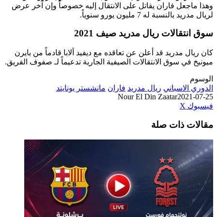
وهذا ماجعل فاران يقاتل على الانتقال إليه خصوصاً وإن آخر عرض
لريال مدريد بالنسبة له 7 مليون يورو سنوياً.
سوق انتقالات ريال مدريد صيف 2021
كان ريال مدريد قد أعلن عن تعاقده مع ديفيد ألابا قادماً من بايرن
ميونيخ في سوق الانتقالات الصيفية الجارية تدعيماً لـ صفوف الفريق.
الوسوم
الدوري الاسباني
ريال مدريد
فاران
مانشستر يونايتد
Nour El Din Zaatar
2021-07-25
طباعة
لينكدإن
مشاركة
بينتيريست
فيسبوك
‫X
عبر
مقالات ذات صلة
البريد