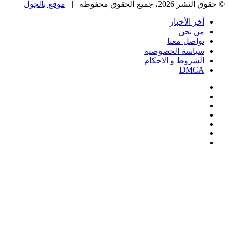
© حقوق النشر 2026، جميع الحقوق محفوظة |
موقع بالجول
آخر الأخبار
من نحن
تواصل معنا
سياسة الخصوصية
الشروط و الاحكام
DMCA
فيسبوك
‫X
‫YouTube
انستقرام
‏Google
Play
تيلقرام
‫X
تيلقرام
واتساب
فيسبوك