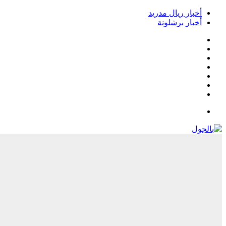
أخبار ريال مدريد
أخبار برشلونة
فيسبوك
‫X
‫YouTube
انستقرام
‏Google
Play
تيلقرام
القائمة