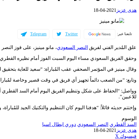
هدى عزيز
2021-04-18
Telegram
Twitter
تابعنا عبر:
علق المُدير الفني لفريق
النصر السعودي
، مانو مينيز، على فوز النصر
وحقق الفريق السعودي مساء اليوم السبت الفوز أمام نظيره القطري بثُ
وقال مينيز في المؤتمر الصحفي عقب المُباراة: “سعيد للغاية بتحقيق 
وتابع: “من الصعب دائماً تجهيز أي فريق في وقت قصير وخاصة لمُباراة 
للاعبين”.
وإختتم حديثه قائلاً: “هدفنا اليوم كان التنظيم والتكتيك الجيد للمُباراة،
الوسوم
السد القطري
النصر السعودي
دوري ابطال اسيا
هدى عزيز
2021-04-18
طباعة
لينكدإن
مشاركة
بينتيريست
فيسبوك
‫X