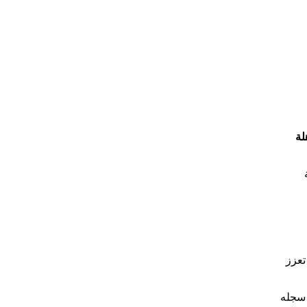
لة
تعزز
دف تاريخي سجله