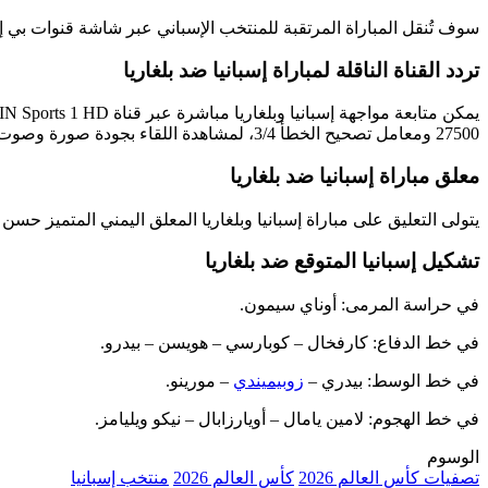
سوف تُنقل المباراة المرتقبة للمنتخب الإسباني عبر شاشة قنوات بي
تردد القناة الناقلة لمباراة إسبانيا ضد بلغاريا
27500 ومعامل تصحيح الخطأ 3/4، لمشاهدة اللقاء بجودة صورة وصوت ممتازة.
معلق مباراة إسبانيا ضد بلغاريا
يتولى التعليق على مباراة إسبانيا وبلغاريا المعلق اليمني المتميز حسن
تشكيل إسبانيا المتوقع ضد بلغاريا
في حراسة المرمى: أوناي سيمون.
في خط الدفاع: كارفخال – كوبارسي – هويسن – بيدرو.
في خط الوسط: بيدري –
زوبيميندي
– مورينو.
في خط الهجوم: لامين يامال – أويارزابال – نيكو ويليامز.
الوسوم
تصفيات كأس العالم 2026
كأس العالم 2026
منتخب إسبانيا