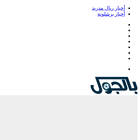
أخبار ريال مدريد
أخبار برشلونة
فيسبوك
‫X
‫YouTube
انستقرام
‏Google
Play
تيلقرام
القائمة