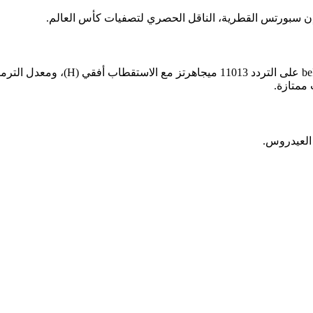
 إن سبورتس القطرية، الناقل الحصري لتصفيات كأس العالم.
يمكن متابعة مواجهة إسبانيا وبلغاريا مباشرة عبر قناة beIN Sports 1 HD على التردد 11013 ميجاهرتز مع الاستقطاب أفقي (H)
 العيدروس.