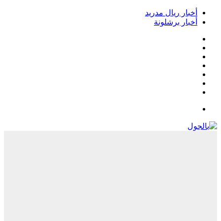
خبار ريال مدريد
خبار برشلونة
يسبوك
‫
‫YouTub
نستقرام
Google
Pla
يلقرام
لقائمة