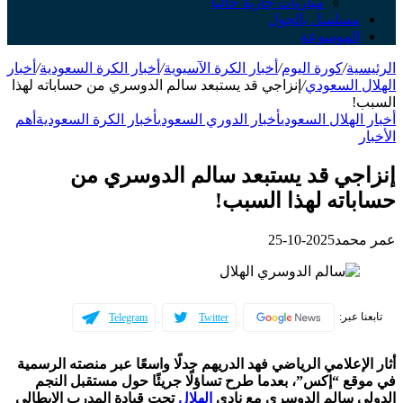
مباريات جارية حالياً
سلسل بالجول
لموسوعة
ة
/
كورة اليوم
/
أخبار الكرة الآسيوية
/
أخبار الكرة السعودية
/
أخبار
 السعودي
/
إنزاجي قد يستبعد سالم الدوسري من حساباته لهذا
لهلال السعودي
أخبار الدوري السعودي
أخبار الكرة السعودية
أهم
جي قد يستبعد سالم الدوسري من
اته لهذا السبب!
حمد
2025-10-25
عبر:
Telegram
Twitter
إعلامي الرياضي فهد الدريهم جدلًا واسعًا عبر منصته الرسمية
ع “إكس”، بعدما طرح تساؤلًا جريئًا حول مستقبل النجم
 سالم الدوسري مع نادي
الهلال
تحت قيادة المدرب الإيطالي