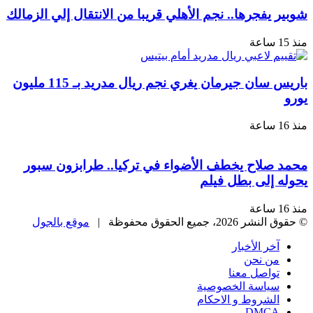
يفجرها.. نجم الأهلي قريبا من الانتقال إلي الزمالك
باريس سان جيرمان يغري نجم ريال مدريد بـ 115 مليون
صلاح يخطف الأضواء في تركيا.. طرابزون سبور
 إلى بطل فيلم
، جميع الحقوق محفوظة |
موقع بالجول
خر الأخبار
ن نحن
واصل معنا
ياسة الخصوصية
لشروط و الاحكام
DMC