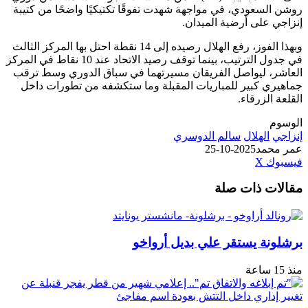
لسعودي، في مواجهة شهدت تفوقًا تكتيكيًا واضحًا من كتيبة
 على أرضية الميدان.
وبهذا الفوز، رفع الهلال رصيده إلى 14 نقطة احتل بها المركز الثالث
في جدول الترتيب، بينما توقف رصيد الاتحاد عند 10 نقاط في المركز
، ليواصل الفريقان مسيرتهما في سباق الدوري وسط ترقب
ي كبير للمباريات المقبلة وما ستكشفه من تطورات داخل
الزرقاء.
الهلال
سالم الدوسري
حمد
2025-10-25
طباعة
لينكدإن
مشاركة
بينتيريست
ك
‫X
عبر
ت ذات صلة
البريد
نة يستقر علي بديل أرواخو