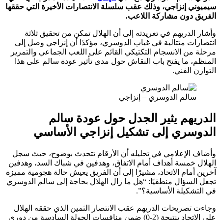
ي إنزاجي، وذلك عقب سلسلة الانتصارات الأخيرة التي حققها
 دون مشاركة اللاعب.
لدريهم في تغريدته إلى أن الهلال تمكن من تحقيق ثلاثة
ات متتالية في غياب الدوسري، مؤكدًا أن إنزاجي وصل إلى
ن الانسجام التكتيكي القائم على اللعب الجماعي والتمرير
، ما يفتح باب النقاش حول مدى تأثير عودة سالم على هذا
 الفني.
الم الدوسري – إنزاجي
يهم يثير الجدل حول عودة سالم
سري إلى تشكيل إنزاجي الأساسي
الإعلامي في تحليله أن الأرقام تتحدث بوضوح، حيث سجل
 خمسة أهداف أمام الاتفاق، وهدفين في شباك السد، وهدفين
مام الاتحاد، مشيرًا إلى أن الفريق يعيش حالة هجومية مميزة
لسؤال منطقيًا: “هل ما زال الهلال بحاجة إلى سالم الدوسري
شكيلة الأساسية؟”.
تصريحات الدريهم عقب الانتصار الثمين الذي حققه الهلال
على الاتحاد بنتيجة (2-0) ضمن منافسات الجولة السادسة من دوري