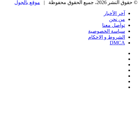
© حقوق النشر 2026، جميع الحقوق محفوظة |
موقع بالجول
آخر الأخبار
من نحن
تواصل معنا
سياسة الخصوصية
الشروط و الاحكام
DMCA
فيسبوك
‫X
‫YouTube
انستقرام
‏Google
Play
تيلقرام
‫X
تيلقرام
واتساب
فيسبوك