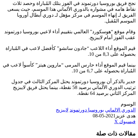
نجح فريق بوروسيا دورتموند في الفوز بتلك المُباراة وحصد ثلاث
نقاط هامه في مشواره بالدوري الألماني هذا الموسم، حيث يسعى
الفريق لـ إنهاء الموسم في مركز مؤهل لـ دوري أبطال أوروبا
الموسم المُقبل.
وقام موقع “هوسكورد” العالمي بتقييم أداء لاعبي بوروسيا دورتموند
عقب الفوز أمام لايبزيج.
قيم الموقع أداء اللاعب “جادون سانشو” كأفضل لاعب في المُباراة
بحصوله على 8,3 من 10.
بينما قيم الموقع أداء حارس المرمى “ماروين هيتز” كأسوأ لاعب في
المُباراة بحصوله على 6,7 من 10.
جدير بالذكر أن بوروسيا دورتموند يحتل المركز الثالث في جدول
ترتيب الدوري الألماني برصيد 58 نقطة، بينما يحتل فريق لايبزيج
المركز الثاني برصيد 64 نقطة.
الوسوم
الدوري الالماني
بوروسيا دورتموند
لايبزيج
هدى عزيز
2021-05-08
طباعة
لينكدإن
مشاركة
بينتيريست
فيسبوك
‫X
عبر
مقالات ذات صلة
البريد