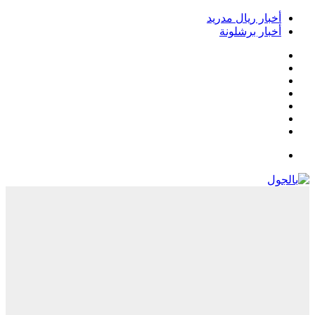
أخبار ريال مدريد
أخبار برشلونة
فيسبوك
‫X
‫YouTube
انستقرام
‏Google
Play
تيلقرام
القائمة