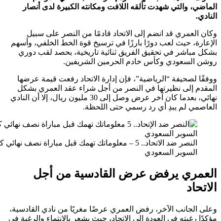
 والتي شهدت تألقه اللافت ومكانته الكبيرة لدى أنصار
عمري قد انضم إلى الاتحاد قادمًا من النصر على سبيل
، حيث لعب دورًا بارزًا في ترسيخ قوة الخط الخلفي، وأسهم
باشر في تحقيق الفريق ثنائية تاريخية، بحصد لقب دوري
لسعودي وكأس خادم الحرمين الشريفين.
لصحيفة “الرياضية”، فإن إدارة الاتحاد رفعت قيمة عرضها
 إلى نظيرتها في النصر من أجل شراء عقد العمري بشكل
نهائي، بعدما كان آخر عرض وصل إلى 30 مليون ريال، إلا أن النادي
ي لم يبدِ أي رد رسمي حتى اللحظة.
النصر ضد الاتحاد.. 5 – معلوماتك تهمك قبل مباراة نصف نهائي كأس
لسوبر السعودي
ري يرفض عرض القادسية من أجل
اد
لجانب الآخر، رفض العمري عرضًا مغريًا من نادي القادسية،
رغبته في العودة إلى الاتحاد، حيث يشعر بالانتماء والرغبة في