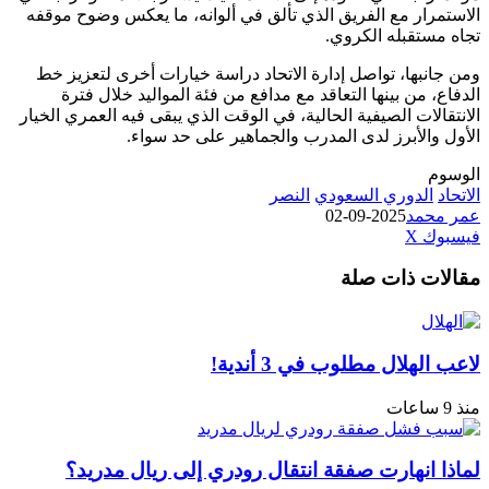
رار مع الفريق الذي تألق في ألوانه، ما يعكس وضوح موقفه
ستقبله الكروي.
بها، تواصل إدارة الاتحاد دراسة خيارات أخرى لتعزيز خط
 من بينها التعاقد مع مدافع من فئة المواليد خلال فترة
لات الصيفية الحالية، في الوقت الذي يبقى فيه العمري الخيار
الأبرز لدى المدرب والجماهير على حد سواء.
الدوري السعودي
النصر
حمد
2025-09-02
طباعة
لينكدإن
مشاركة
بينتيريست
ك
‫X
عبر
ت ذات صلة
البريد
هلال مطلوب في 3 أندية!
انهارت صفقة انتقال رودري إلى ريال مدريد؟