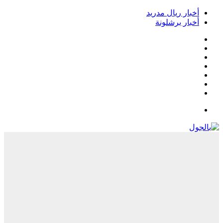
خبار ريال مدريد
خبار برشلونة
يسبوك
‫
‫YouTub
نستقرام
Google
Pla
يلقرام
لقائمة