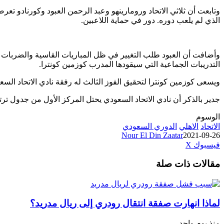
وتابعت أن ثلاثي الاتحاد ورومارينهو وعبد الرحمن العبود وكورنادو 
الذي لم يلعب دوره. دور في حماية اللاعبين.
وأضافت أن العبود طلب التغيير في ظل المباريات القاسية والضربات 
التدريبات الجماعية التي سيقودها المدرب كوزمين كونترا.
ويسعى كوزمين كونترا لتحقيق الفوز الثالث له رفقة نادي الاتحاد الس
جدير بالذكر أن نادي الاتحاد السعودي يحتل المركز الأول من جدول ترتيب 
الوسوم
الاتحاد
الاهلي
الدوري السعودي
Nour El Din Zaatar
2021-09-26
طباعة
لينكدإن
مشاركة
بينتيريست
فيسبوك
‫X
عبر
مقالات ذات صلة
البريد
لماذا انهارت صفقة انتقال رودري إلى ريال مدريد؟
منذ يوم واحد