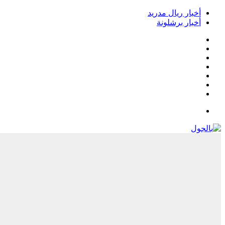
أخبار ريال مدريد
أخبار برشلونة
فيسبوك
‫X
‫YouTube
انستقرام
‏Google
Play
تيلقرام
القائمة