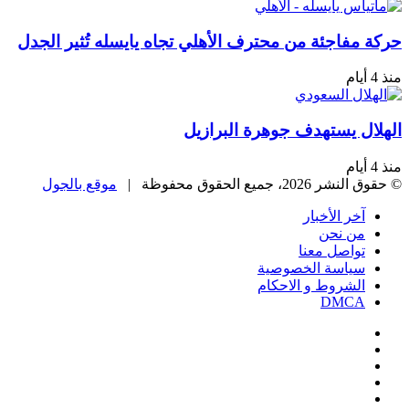
فاجئة من محترف الأهلي تجاه يايسله تُثير الجدل
ل يستهدف جوهرة البرازيل
، جميع الحقوق محفوظة |
موقع بالجول
خر الأخبار
ن نحن
واصل معنا
ياسة الخصوصية
لشروط و الاحكام
DMC
يسبوك
‫
‫YouTub
نستقرام