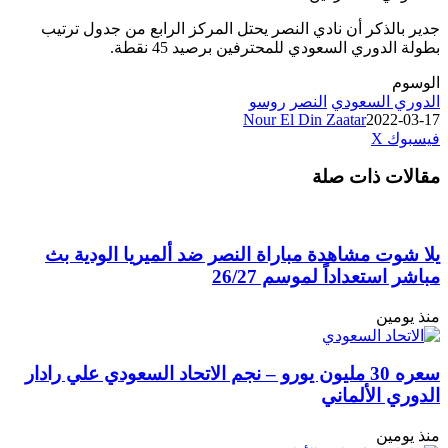
لذكر أن نادي النصر يحتل المركز الرابع من جدول ترتيب
لدوري السعودي للمحترفين برصيد 45 نقطة.
 السعودي
النصر
روسو
Nour El Din Zaatar
2022
طباعة
لينكدإن
مشاركة
بينتيريست
ك
‫X
عبر
ت ذات صلة
البريد
ت مشاهدة مباراة النصر ضد ألميريا الودية بث
ستعداداً لموسم 26/27
مين
سعره 30 مليون يورو – نجم الاتحاد السعودي علي رادار
 الألماني
مين