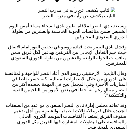
لتايب يكشف عن رأيه في مدرب النصر
نادي النصر لملاقاة نظيره نادي الفيحاء مساء أمس اليوم
 ضمن منافسات الجولة الخامسة والعشرين من بطولة
 السعودي للمحترفين.
ادي النصر تحت قيادة روسو في تحقيق الفوز امام الاتفاق
م التعادل الإيجابي بين الفريقين بهدفين لكل فريق ضمن
ت الجولة الرابعة والعشرين من بطولة الدوري السعودي
فين.
تايب: “الأرجنتيني روسو الذي أعاد النصر للواجهة والمنافسة
دوري من خلال الانتصارات المتتالية لكنه خسر نقاطا في
يات الأخيرة وفي المجمل نجح في المهمة بحصده أكثر من
متتالٍ رغم أنه أخطأ في بعض الأمور من الناحيتين الفنية
كية”.
اقد مجلس إدارة نادي النصر السعودي مع عدد من الصفقات
 خلال فترة الانتقالات الصيفية والشتوية من أجل تدعيم
لفريق إستعداداً لمُنافسات الموسم الكروي الحالي
فسة على البطولات المشارك فيها الفريق مثل الدوري
ي للمحترفين.