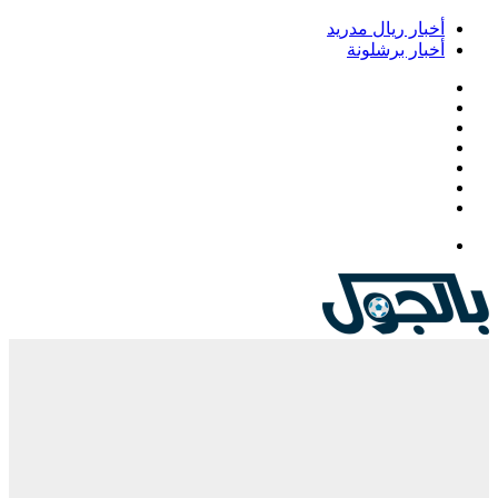
خبار ريال مدريد
خبار برشلونة
يسبوك
‫
‫YouTub
نستقرام
Google
Pla
يلقرام
لقائمة