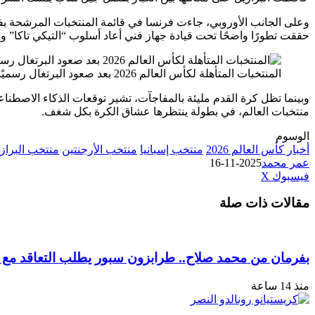
وعلى الجانب الأوروبي، جاءت فرنسا في قائمة المنتخبات المرشحة بفضل ج
حققت تطورًا واضحًا تحت قيادة جهاز فني أعاد أسلوب “التيكي تاكا” ولك
المنتخبات المتأهلة لكأس العالم 2026 بعد صعود البرتغال رسميًا
منتخبات العالم، في بطولة ينتظرها عشاق الكرة بكل شغف.
الوسوم
أخبار كأس العالم 2026
منتخب إسبانيا
منتخب الأرجنتين
منتخب البراز
عمر محمد
2025-11-16
طباعة
لينكدإن
مشاركة
بينتيريست
فيسبوك
‫X
عبر
مقالات ذات صلة
البريد
بفرمان من محمد صلاح.. طرابزون سبور يطلب التعاقد مع 
منذ 14 ساعة