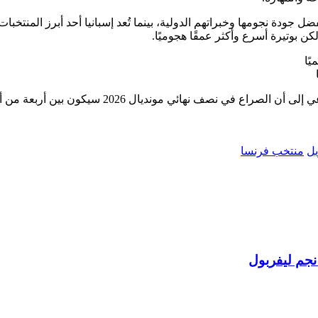
ودة نجومها وخبراتهم الدولية، بينما تُعد إسبانيا أحد أبرز المنتخبات
ن بوتيرة أسرع وأكثر عمقًا هجوميًا.
وبينما تظل كرة القدم مليئة بالمفاجآت، تشير توقعات الذكاء الاصطناعي إلى أن الصراع في نصف نهائي مونديال 2026 سيكون 
يل
منتخب فرنسا
نجم ليفربول