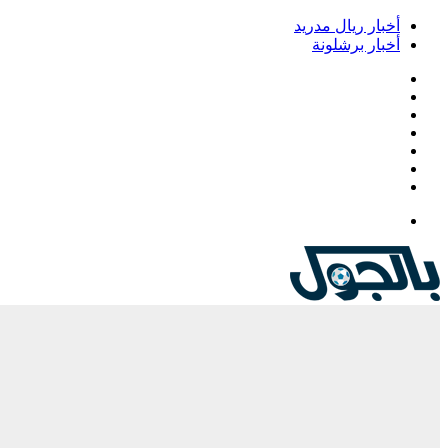
أخبار ريال مدريد
أخبار برشلونة
فيسبوك
‫X
‫YouTube
انستقرام
‏Google
Play
تيلقرام
القائمة