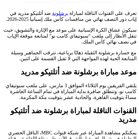
تعرف على القنوات الناقلة لمباراة
برشلونة
ضد أتلتيكو مدريد في
إياب دور النصف نهائي من منافسات كأس ملك إسبانيا 2025-2026.
سيكون عشاق الكرة الإسبانية على موعد مع الإثارة والتشويق، حيث
تنقل الأنظار إلى ملعب “سبوتيفاي كامب نو” لمتابعة موقعة الإياب
في نصف نهائي كأس الملك.
مع خسارة برشلونة الثقيلة ذهابًا برباعية، تترقب الجماهير وسيلة
المتابعة الحية لهذه المواجهة التي لا تقبل القسمة على اثنين.
​موعد مباراة برشلونة ضد أتلتيكو مدريد
يلتقي الفريقين يوم الثلاثاء الموافق 3 مارس، على ملعب سبوتيفاي
كامب نو، وتنطلق صافرة بداية المباراة في تمام الساعة العاشرة
مساءً بتوقيت القاهرة، والحادية عشر بتوقيت مكة المكرمة.
القنوات الناقلة لمباراة برشلونة ضد أتلتيكو
مدريد
يمكنكم مشاهدة المباراة عبر شبكة قنوات MBC، الناقل الحصري
للبطولة في شمال إفريقيا والشرق الأوسط، ويذاع اللقاء عبر قناة