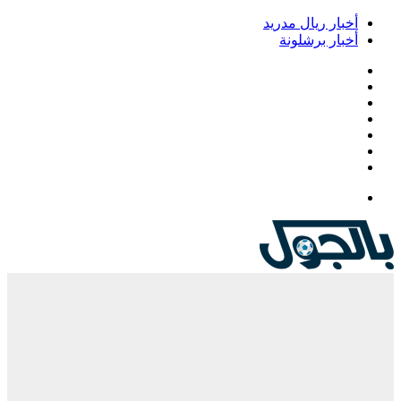
أخبار ريال مدريد
أخبار برشلونة
فيسبوك
‫X
‫YouTube
انستقرام
‏Google
Play
تيلقرام
القائمة