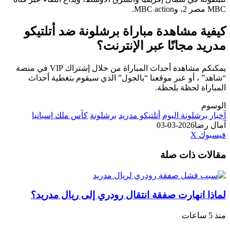
MBC مصر 2، وMBC action.
كيفية مشاهدة مباراة برشلونة ضد أتلتيكو
مدريد مجانًا عبر الإنترنت؟
يمكنكم مشاهدة أحداث المباراة من خلال إشتراك VIP في منصة
“شاهد” ، أو عبر موقعنا “بالجول” الذي سيقوم بتغطية أحداث
المباراة لحظة بلحظة.
الوسوم
آخبار برشلونة اليوم
أتلتيكو مدريد
برشلونة
كأس ملك إسبانيا
آمال رضا
2026-03-03
طباعة
لينكدإن
مشاركة
بينتيريست
فيسبوك
‫X
عبر
مقالات ذات صلة
البريد
لماذا انهارت صفقة انتقال رودري إلى ريال مدريد؟
منذ 5 ساعات