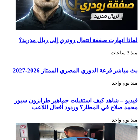
لماذا انهارت صفقة انتقال رودري إلى ريال مدريد؟
منذ 3 ساعات
بث مباشر قرعة الدوري المصري الممتاز 2026-2027
منذ يوم واحد
فيديو – شاهد كيف استقبلت جماهير طرابزون سبور
محمد صلاح في المطار؟ وردود أفعال اللاعب
منذ يوم واحد