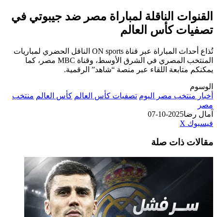
القنوات الناقلة لمباراة مصر ضد جيبوتي في
تصفيات كأس العالم
تُذاع أحداث المباراة عبر قناة ON sports الناقل الحضري لمباريات
المنتخب المصري في الشرق الأوسط، وقناة MBC مصر، كما
يمكنكم متابعة اللقاء عبر منصة “شاهد” الرقمية.
الوسوم
أخبار منتخب مصر اليوم
تصفيات كأس العالم
كأس العالم
منتخب
مصر
آمال رضا
2025-10-07
طباعة
لينكدإن
مشاركة
بينتيريست
فيسبوك
‫X
عبر
مقالات ذات صلة
البريد