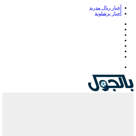
أخبار ريال مدريد
أخبار برشلونة
فيسبوك
‫X
‫YouTube
انستقرام
‏Google
Play
تيلقرام
القائمة