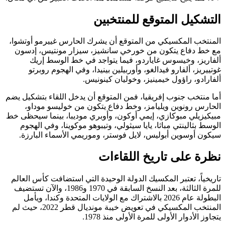
التشكيل المتوقع للمنتخبين
المنتخب المكسيكي من المتوقع أن يشرك الحارس غييرمو أوتشوا،
مع خط دفاع يتكون من خورخي سانشيز، سيزار مونتيس، إدسون
ألفاريز، وخيسوس غاياردو، فيما يتواجد في خط الوسط إريك
غوتييريز، ألفارو فيدالغو، وأوربيلين بينيدا، وفي الهجوم روبرتو
ألفارادو، راؤول خيمينيز، وخوليان كينونيس.
أما منتخب جنوب إفريقيا، فمن المتوقع أن يدخل اللقاء بتشكيل يضم
الحارس رونوين ويليامز، وخط دفاع يتكون من خوليسو موداو،
مبيكيزيلي مبوكازي، إيمي أوكون، وأوبري موديبا، بينما سيحظى خط
الوسط بثالينتي مباثا، يايا سيثولي، وتيبوهو موكوينا، وفي الهجوم
سيكون أوسوين أبوليس، لايل فوستر، وموريمي الأسماء البارزة.
نظرة على تاريخ اللقاءات
تاريخياً، تعتبر المكسيك الدولة الوحيدة التي استضافت كأس العالم
للمرة الثالثة، بعد النسخ السابقة في 1970 و1986، والآن تستضيف
البطولة عام 2026 بالاشتراك مع الولايات المتحدة وكندا، ويأمل
المنتخب المكسيكي في تعويض خيبة مونديال قطر 2022، حيث لم
يتجاوز الأدوار الأولى للمرة الأولى منذ 1978.