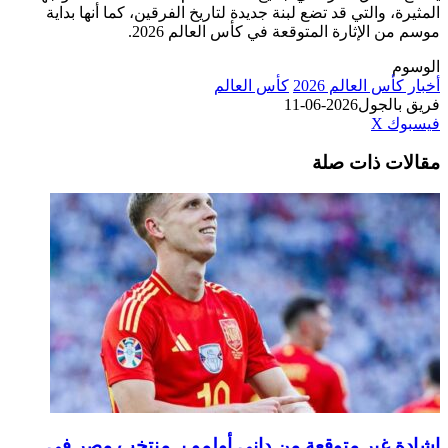
المثيرة، والتي قد تضع لبنة جديدة لتاريخ الفرقين، كما أنها بداية
موسم من الإثارة المتوقعة في كأس العالم 2026.
الوسوم
أخبار كأس العالم 2026
كأس العالم
فريق بالجول
2026-06-11
طباعة
لينكدإن
مشاركة
بينتيريست
فيسبوك
‫X
عبر
مقالات ذات صلة
البريد
إشادة غير متوقعة من داني أولمو بـ منتخب مصر في