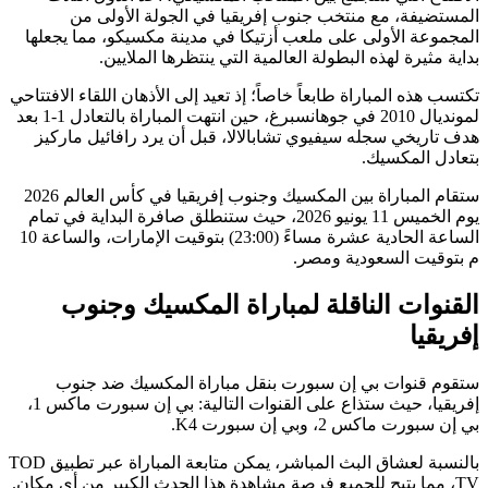
المستضيفة، مع منتخب جنوب إفريقيا في الجولة الأولى من
المجموعة الأولى على ملعب أزتيكا في مدينة مكسيكو، مما يجعلها
بداية مثيرة لهذه البطولة العالمية التي ينتظرها الملايين.
تكتسب هذه المباراة طابعاً خاصاً؛ إذ تعيد إلى الأذهان اللقاء الافتتاحي
لمونديال 2010 في جوهانسبرغ، حين انتهت المباراة بالتعادل 1-1 بعد
هدف تاريخي سجله سيفيوي تشابالالا، قبل أن يرد رافائيل ماركيز
بتعادل المكسيك.
ستقام المباراة بين المكسيك وجنوب إفريقيا في كأس العالم 2026
يوم الخميس 11 يونيو 2026، حيث ستنطلق صافرة البداية في تمام
الساعة الحادية عشرة مساءً (23:00) بتوقيت الإمارات، والساعة 10
م بتوقيت السعودية ومصر.
القنوات الناقلة لمباراة المكسيك وجنوب
إفريقيا
ستقوم قنوات بي إن سبورت بنقل مباراة المكسيك ضد جنوب
إفريقيا، حيث ستذاع على القنوات التالية: بي إن سبورت ماكس 1،
بي إن سبورت ماكس 2، وبي إن سبورت K4.
بالنسبة لعشاق البث المباشر، يمكن متابعة المباراة عبر تطبيق TOD
TV، مما يتيح للجميع فرصة مشاهدة هذا الحدث الكبير من أي مكان.