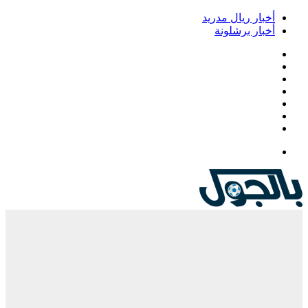
أخبار ريال مدريد
أخبار برشلونة
فيسبوك
‫X
‫YouTube
انستقرام
‏Google
Play
تيلقرام
القائمة