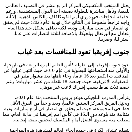
يحتل المنتخب المكسيكي المركز الرابع عشر في التصنيف العالمي
للفيفا، وتأهل مباشرة للبطولة بصفته أحد الدول المستضيفة، ورغم
تحقيقه لنجاحات في دوري أمم الكونكاكاف والكأس الذهبية، إلا أنه
واجه تراجعاً ملحوظاً في النتائج خلال نهاية عام 2025؛ حيث لم يحقق
أي انتصار في ست مباريات ودية، لكنه تعافى بشكل جيد هذا العام
بتعادل مع البرتغال وبلجيكا، بالإضافة لثلاثة انتصارات على غانا،
أستراليا، وصربيا.
جنوب إفريقيا تعود للمنافسات بعد غياب
تعود جنوب إفريقيا إلى بطولة كأس العالم للمرة الرابعة في تاريخها،
والأولى منذ استضافتها للبطولة في عام 2010، حيث انتهى غيابها عن
المنافسات الكبير بعد 16 عاماً، وجاء تأهلها بعد مشوار مثير في
التصفيات الإفريقية، حيث جمعت 18 نقطة من عشر مباريات؛ رغم
خصم ثلاث نقاط بسبب إشراك لاعب غير مؤهل.
يترأس المدرب البلجيكي هوغو بروس المنتخب منذ عام 2021،
ويحتل الفريق المركز الستين عالمياً، ويعد واحداً من الفرق الأقل
حظاً في المجموعة، حيث لم يحقق أي انتصار في أربع مباريات ودية
متتالية منذ بلوغه دور الـ16 في كأس أمم إفريقيا في بداية العام، مما
يتطلب منه مستوى أفضل أمام المكسيك لتحقيق نتيجة إيجابية.
يتطلع عشاق الكرة في جميع أنحاء العالم لمشاهدة هذه المواجهة