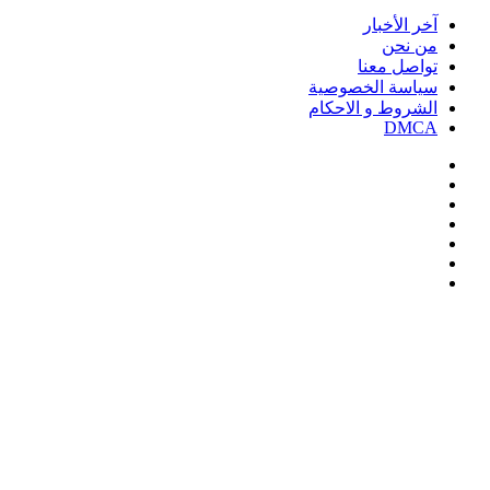
آخر الأخبار
من نحن
تواصل معنا
سياسة الخصوصية
الشروط و الاحكام
DMCA
فيسبوك
‫X
‫YouTube
انستقرام
‏Google
Play
تيلقرام
‫X
تيلقرام
واتساب
فيسبوك