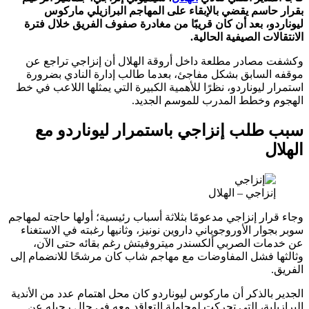
حاسم يقضي بالإبقاء على المهاجم البرازيلي ماركوس
و، بعد أن كان قريبًا من مغادرة صفوف الفريق خلال فترة
لات الصيفية الحالية.
مصادر مطلعة داخل أروقة الهلال أن إنزاجي تراجع عن
السابق بشكل مفاجئ، بعدما طالب إدارة النادي بضرورة
 ليوناردو، نظرًا للأهمية الكبيرة التي يمثلها اللاعب في خط
 وخطط المدرب للموسم الجديد.
طلب إنزاجي باستمرار ليوناردو مع
ل
نزاجي – الهلال
ار إنزاجي مدعومًا بثلاثة أسباب رئيسية؛ أولها حاجته لمهاجم
وار الأوروجوياني داروين نونيز، وثانيها رغبته في الاستغناء
ات الصربي ألكسندر ميتروفيتش رغم بقائه حتى الآن،
ا فشل المفاوضات مع مهاجم شاب كان مرشحًا للانضمام إلى
بالذكر أن ماركوس ليوناردو كان محل اهتمام عدد من الأندية
لية، التي تحركت لمحاولة التعاقد معه في حال رحيله عن