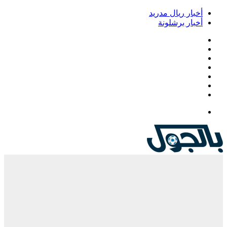
خبار ريال مدريد
خبار برشلونة
يسبوك
‫
‫YouTub
نستقرام
Google
Pla
يلقرام
لقائمة