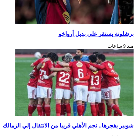
نة يستقر علي بديل أرواخو
يفجرها.. نجم الأهلي قريبا من الانتقال إلي الزمالك