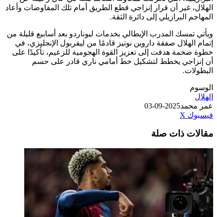
 غير أن قرار إنزاجي قطع الطريق أمام تلك المفاوضات وأعاد
 البرازيلي إلى دائرة الثقة.
مسك المدرب الإيطالي بخدمات ليوناردو بعد أسابيع قليلة من
لهلال صفقة داروين نونيز قادمًا من ليفربول الإنجليزي، في
خمة هدفت إلى تعزيز القوة الهجومية للزعيم، تأكيدًا على
اجي يخطط لتشكيل خط أمامي ناري قادر على حسم
ات.
حمد
2025-09-03
طباعة
لينكدإن
مشاركة
بينتيريست
ك
‫X
عبر
ت ذات صلة
البريد