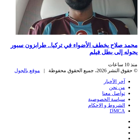
صلاح يخطف الأضواء في تركيا.. طرابزون سبور
 إلى بطل فيلم
، جميع الحقوق محفوظة |
موقع بالجول
خر الأخبار
ن نحن
واصل معنا
ياسة الخصوصية
لشروط و الاحكام
DMC
يسبوك
‫
‫YouTub