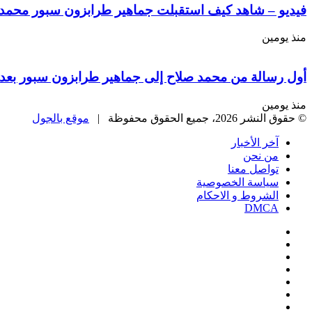
فيديو – شاهد كيف استقبلت جماهير طرابزون سبور محمد ص
منذ يومين
أول رسالة من محمد صلاح إلى جماهير طرابزون سبور بعد 
منذ يومين
© حقوق النشر 2026، جميع الحقوق محفوظة |
موقع بالجول
آخر الأخبار
من نحن
تواصل معنا
سياسة الخصوصية
الشروط و الاحكام
DMCA
فيسبوك
‫X
‫YouTube
انستقرام
‏Google
Play
تيلقرام