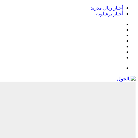
أخبار ريال مدريد
أخبار برشلونة
فيسبوك
‫X
‫YouTube
انستقرام
‏Google
Play
تيلقرام
القائمة