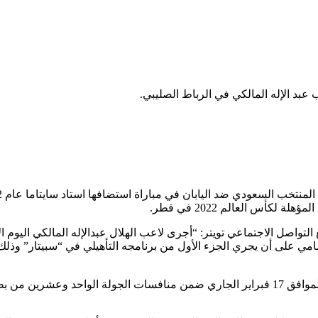
عبد الإله المالكي في الرباط الصليبي.
وتعرض المالكي
كأس العالم 2022 في قطر.
وكتب الحساب الرسمي لنادي الهلال السعودي على حسابه على موقع التواصل الاجتماعي تويتر: “‏أجرى لاعب ‎الهلال عبدالإله الما
مامي على أن يجري الجزء الأول من برنامجه التأهيلي في “سبيتار” وذلك
ويستعد نادي الهلال لملاقاة نظيره نادي الشباب يوم الخميس المقبل الموافق 17 فبراير الجاري ضمن منافسات الجولة الواحد وعشرين