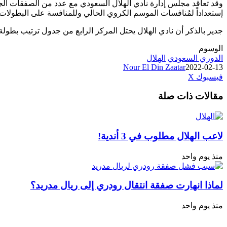
وقد تعاقد مجلس إدارة نادي الهلال السعودي مع عدد من الصفقات الجد
إستعداداً لمُنافسات الموسم الكروي الحالي وللمنافسة على البطولات
جدير بالذكر أن نادي الهلال يحتل المركز الرابع من جدول ترتيب بطولة الد
الوسوم
الدوري السعودي
الهلال
Nour El Din Zaatar
2022-02-13
طباعة
لينكدإن
مشاركة
بينتيريست
فيسبوك
‫X
عبر
مقالات ذات صلة
البريد
لاعب الهلال مطلوب في 3 أندية!
منذ يوم واحد
لماذا انهارت صفقة انتقال رودري إلى ريال مدريد؟
منذ يوم واحد