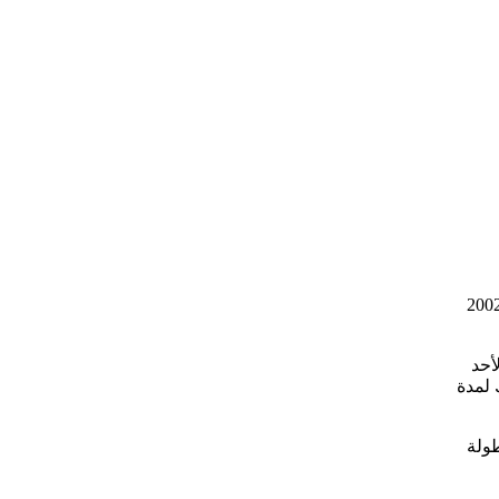
 لإصابة في الرباط الصليبي الأمامي أثناء مشاركته مع المنتخب السعودي ضد اليابان في مباراة استضافها استاد سايتاما عام 2002
لكي اليوم الأحد
 لمدة
 من بطولة