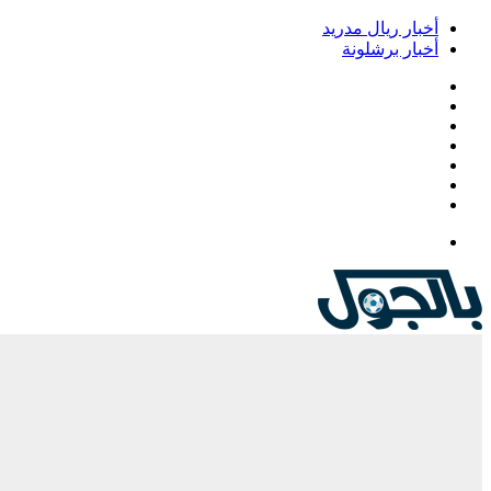
أخبار ريال مدريد
أخبار برشلونة
فيسبوك
‫X
‫YouTube
انستقرام
‏Google
Play
تيلقرام
القائمة