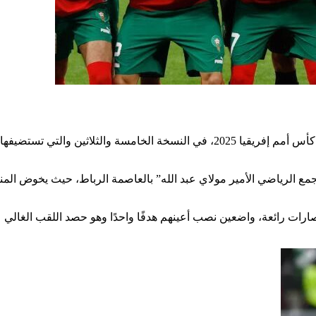
اليوم ضد الكاميرون في ربع نهائي كأس أمم إفريقيا 2025، في النسخة الخامسة والثلاثين والتي تستض
مجمع الرياضي الأمير مولاي عبد الله” بالعاصمة الرباط، حيث يخوض الم
رات رائعة، واضعين نصب أعينهم هدفًا واحدًا وهو حصد اللقب الغالي 