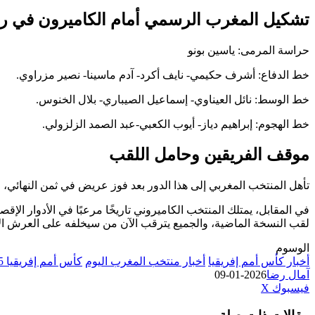
تشكيل المغرب الرسمي أمام الكاميرون في ربع نه
حراسة المرمى: ياسين بونو
خط الدفاع: أشرف حكيمي- نايف أكرد- آدم ماسينا- نصير مزراوي.
خط الوسط: نائل العيناوي- إسماعيل الصيباري- بلال الخنوس.
خط الهجوم: إبراهيم دياز- أيوب الكعبي-عبد الصمد الزلزولي.
​موقف الفريقين وحامل اللقب
​تأهل المنتخب المغربي إلى هذا الدور بعد فوز عريض في ثمن النهائي، و
في المقابل، يمتلك المنتخب الكاميروني تاريخًا مرعبًا في الأدوار الإ
لقب النسخة الماضية، والجميع يترقب الآن من سيخلفه على العرش ا
الوسوم
أخبار كأس أمم إفريقيا
أخبار منتخب المغرب اليوم
كأس أمم إفريقيا 2025
آمال رضا
2026-01-09
طباعة
لينكدإن
مشاركة
بينتيريست
فيسبوك
‫X
عبر
البريد