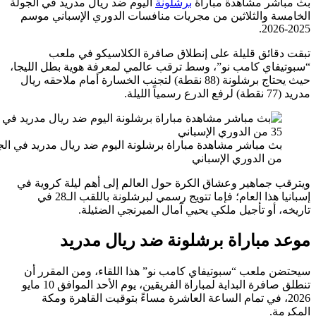
شر مشاهدة مباراة
برشلونة
اليوم ضد ريال مدريد في الجولة
ة والثلاثين من مجريات منافسات الدوري الإسباني موسم
قائق قليلة على إنطلاق صافرة الكلاسيكو في ملعب
فاي كامب نو”، وسط ترقب عالمي لمعرفة هوية بطل الليجا،
حيث يحتاج برشلونة (88 نقطة) لتجنب الخسارة أمام ملاحقه ريال
لة.
بث مباشر مشاهدة مباراة برشلونة اليوم ضد ريال مدريد في الجولة 35
ن الدوري الإسباني
 جماهير وعشاق الكرة حول العالم إلى أهم ليلة كروية في
إسبانيا هذا العام؛ فإما تتويج رسمي لبرشلونة باللقب الـ28 في
 أو تأجيل ملكي يحيي آمال الميرنجي الضئيلة.
 مباراة برشلونة ضد ريال مدريد
 ملعب “سبوتيفاي كامب نو” هذا اللقاء، ومن المقرر أن
تنطلق صافرة البداية لمباراة الفريقين، يوم الأحد الموافق 10 مايو
20، في تمام الساعة العاشرة مساءً بتوقيت القاهرة ومكة
ة.