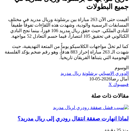
 البطولات
أقيمت حتى الآن 263 مباراة بين برشلونة وريال مدريد في مختلف
ات الرسمية والودية، وشهدت هذه اللقاءات تفوقاً طفيفاً
للنادي الملكي. حيث حقق ريال مدريد 106 فوزاً، بينما نجح النادي
10 انتصاراً، فيما حسم التعادل 52 مواجهة.
 تخلُ مواجهات الكلاسيكو يوماً من المتعة التهديفية، حيث
شهدت الـ 263 مباراة إحراز 883 هدفاً، وهو رقم ضخم يؤكد الفلسفة
 التي يتبناها الفريقان تاريخياً.
الإسباني
برشلونة
ريال مدريد
ضا
2026-05-10
طباعة
لينكدإن
مشاركة
بينتيريست
ك
‫X
عبر
ت ذات صلة
البريد
انهارت صفقة انتقال رودري إلى ريال مدريد؟