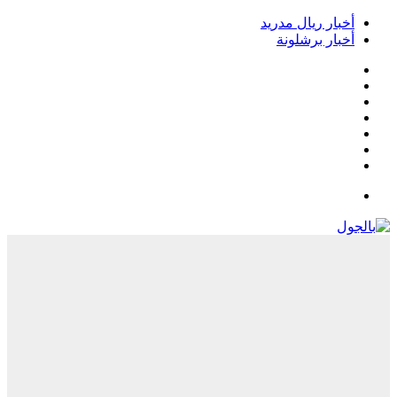
خبار ريال مدريد
خبار برشلونة
يسبوك
‫
‫YouTub
نستقرام
Google
Pla
يلقرام
لقائمة