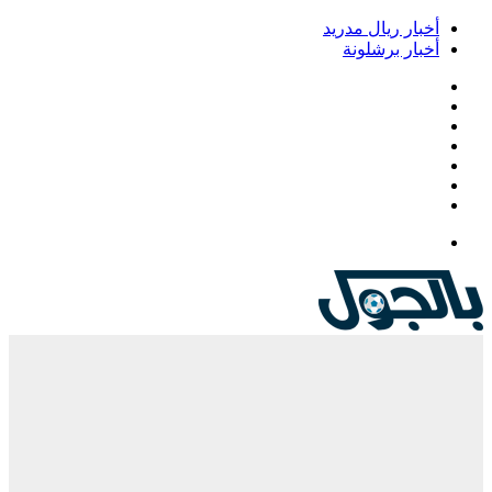
أخبار ريال مدريد
أخبار برشلونة
فيسبوك
‫X
‫YouTube
انستقرام
‏Google
Play
تيلقرام
القائمة