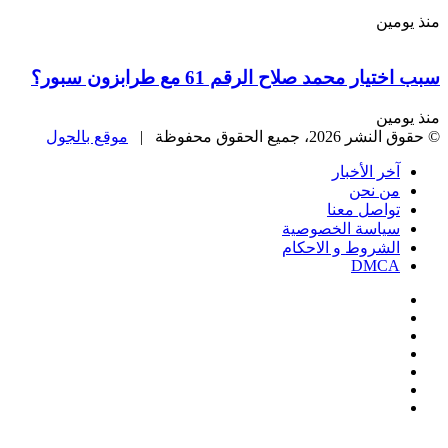
منذ يومين
سبب اختيار محمد صلاح الرقم 61 مع طرابزون سبور؟
منذ يومين
© حقوق النشر 2026، جميع الحقوق محفوظة |
موقع بالجول
آخر الأخبار
من نحن
تواصل معنا
سياسة الخصوصية
الشروط و الاحكام
DMCA
فيسبوك
‫X
‫YouTube
انستقرام
‏Google
Play
تيلقرام
‫X
تيلقرام
واتساب
فيسبوك