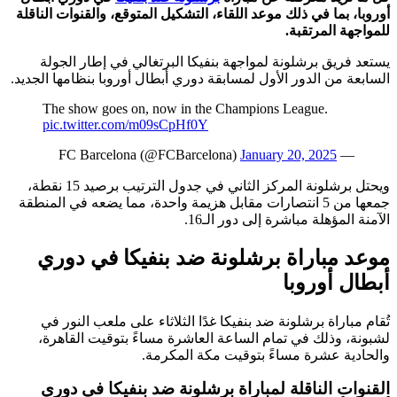
أوروبا، بما في ذلك موعد اللقاء، التشكيل المتوقع، والقنوات الناقلة
للمواجهة المرتقبة.
يستعد فريق برشلونة لمواجهة بنفيكا البرتغالي في إطار الجولة
السابعة من الدور الأول لمسابقة دوري أبطال أوروبا بنظامها الجديد.
The show goes on, now in the Champions League.
pic.twitter.com/m09sCpHf0Y
January 20, 2025
— FC Barcelona (@FCBarcelona)
ويحتل برشلونة المركز الثاني في جدول الترتيب برصيد 15 نقطة،
جمعها من 5 انتصارات مقابل هزيمة واحدة، مما يضعه في المنطقة
الآمنة المؤهلة مباشرة إلى دور الـ16.
موعد مباراة برشلونة ضد بنفيكا في دوري
أبطال أوروبا
تُقام مباراة برشلونة ضد بنفيكا غدًا الثلاثاء على ملعب النور في
لشبونة، وذلك في تمام الساعة العاشرة مساءً بتوقيت القاهرة،
والحادية عشرة مساءً بتوقيت مكة المكرمة.
القنوات الناقلة لمباراة برشلونة ضد بنفيكا في دوري