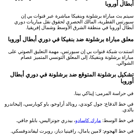
أبطال أوروبا
سيتم بث مباراة برشلونة وبنفيكا مباشرة عبر قنوات بي إن
سبورتس القطرية، المالك الحصري لحقوق نقل مباريات دوري
أبطال أوروبا في منطقة الشرق الأوسط وشمال إفريقيا.
معلق مباراة برشلونة ضد بنفيكا في دوري أبطال أوروبا
استندت شبكة قنوات بي إن سبورتس، مهمة التعليق الصوتي على
مباراة برشلونة وبنفيكا، إلى المعلق التونسي المتميز عصام
الشوالي.
تشكيل برشلونة المتوقع ضد برشلونة في دوري أبطال
أوروبا
في حراسة المرمى: إيناكي بينا.
في خط الدفاع: جول كوندي، رونالد أراوخو، باو كوبارسي، إليخاندرو
بالدي.
في خط الوسط:
مارك كاسادو
، بيدري جونزاليس، بابلو جافي.
في خط الهجوم: لامين يامال، رافينيا دياز، روبرت ليفاندوفسكي.