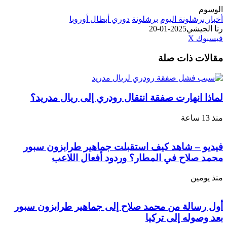
الوسوم
أخبار برشلونة اليوم
برشلونة
دوري أبطال أوروبا
رنا الجيشي
2025-01-20
طباعة
لينكدإن
مشاركة
بينتيريست
فيسبوك
‫X
عبر
مقالات ذات صلة
البريد
لماذا انهارت صفقة انتقال رودري إلى ريال مدريد؟
منذ 13 ساعة
فيديو – شاهد كيف استقبلت جماهير طرابزون سبور
محمد صلاح في المطار؟ وردود أفعال اللاعب
منذ يومين
أول رسالة من محمد صلاح إلى جماهير طرابزون سبور
بعد وصوله إلى تركيا