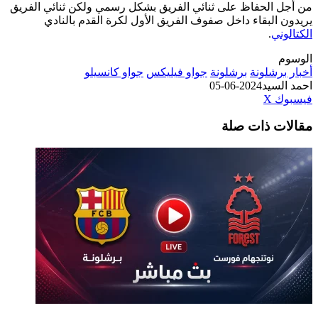
من أجل الحفاظ على ثنائي الفريق بشكل رسمي ولكن ثنائي الفريق
يريدون البقاء داخل صفوف الفريق الأول لكرة القدم بالنادي
الكتالوني
.
الوسوم
أخبار برشلونة
برشلونة
جواو فيليكس
جواو كانسيلو
احمد السيد
2024-06-05
طباعة
لينكدإن
مشاركة
بينتيريست
فيسبوك
‫X
عبر
مقالات ذات صلة
البريد