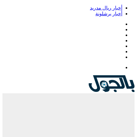
أخبار ريال مدريد
أخبار برشلونة
فيسبوك
‫X
‫YouTube
انستقرام
‏Google
Play
تيلقرام
القائمة