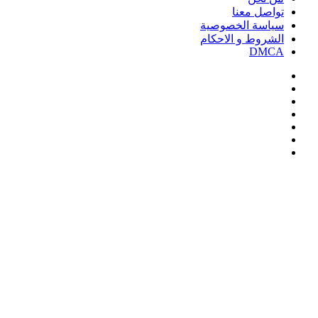
تواصل معنا
سياسة الخصوصية
الشروط و الاحكام
DMCA
فيسبوك
‫X
‫YouTube
انستقرام
‏Google
Play
تيلقرام
‫X
تيلقرام
واتساب
فيسبوك