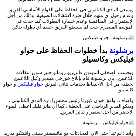
ويسعى النادي الكتالوني في الحفاظ على القوام الأساسي للفريق
وعدم رحيل اي منهم خلال فترة الانتقالات الصيفية، وذلك من أجل
الإستمرار في المنافسة وعدم خسارة البطولات كما حدث في
الموسم المنصرم حيث لم يستطع الفريق حسم أي بطولة تذكر.
برشلونة
بدأ خطوات الحفاظ على جواو
فيليكس وكانسيلو
وبحسب الصحفي الموثوق فابريزيو رومانو خبير سوق انتقالات
اللاعبين ، بأن برشلونة قام بإبلاغ خورخي مينديز وكيل اللاعبين
بخطته من أجل الاحتفاظ بخدمات ثنائي الفريق
جواو فيليكس
و جواو
كانسيلو.
واضاف : وافق خوان لابورتا رئيس مجلس إدارة النادي الكتالوني ،
وديكو المدير الرياضي على الخطة ، كما أن هانز فليك أعطى الضوء
الأخضر من أجل استمرار ثنائي الفريق.
وأتم : لم تبدأ حتى الآن المحادثات مع مانشستر سيتي واتليتكو مدريد