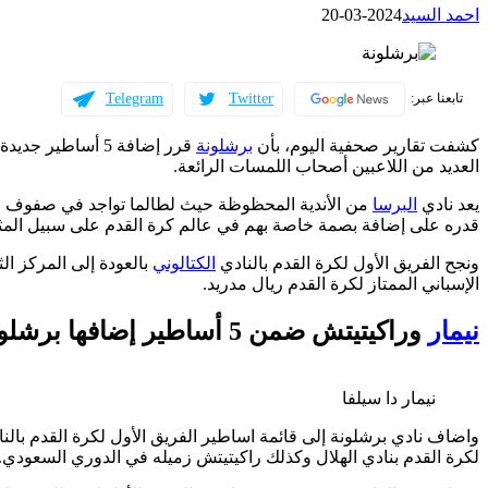
احمد السيد
2024-03-20
Telegram
Twitter
تابعنا عبر:
كشفت تقارير صحفية اليوم، بأن
برشلونة
قرر إضافة 5 أساطي
العديد من اللاعبين أصحاب اللمسات الرائعة.
يعد نادي
البرسا
من الأندية المحظوظة حيث لطالما تواجد في صفوف الفريق
قدره على إضافة بصمة خاصة بهم في عالم كرة القدم على سبيل المثا
ونجح الفريق الأول لكرة القدم بالنادي
الكتالوني
بالعودة إلى المركز ال
الإسباني الممتاز لكرة القدم ريال مدريد.
نيمار
وراكيتيتش ضمن 5 أساطير إضافها برشلونة
نيمار دا سيلفا
واضاف نادي برشلونة إلى قائمة اساطير الفريق الأول لكرة القدم بالنا
لكرة القدم بنادي الهلال وكذلك راكيتيتش زميله في الدوري السعودي.