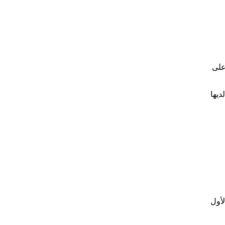
 على
ديها
لأول