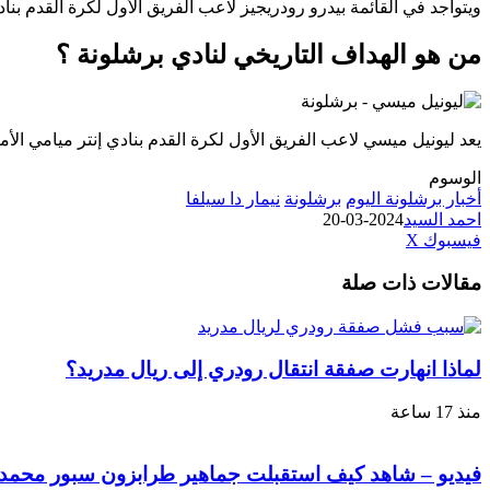
ويتواجد في القائمة بيدرو رودريجيز لاعب الفريق الأول لكرة القدم بناد
من هو الهداف التاريخي لنادي برشلونة ؟
يعد ليونيل ميسي لاعب الفريق الأول لكرة القدم بنادي إنتر ميامي الأمر
الوسوم
أخبار برشلونة اليوم
برشلونة
نيمار دا سيلفا
احمد السيد
2024-03-20
طباعة
لينكدإن
مشاركة
بينتيريست
فيسبوك
‫X
عبر
مقالات ذات صلة
البريد
لماذا انهارت صفقة انتقال رودري إلى ريال مدريد؟
منذ 17 ساعة
فيديو – شاهد كيف استقبلت جماهير طرابزون سبور محمد ص