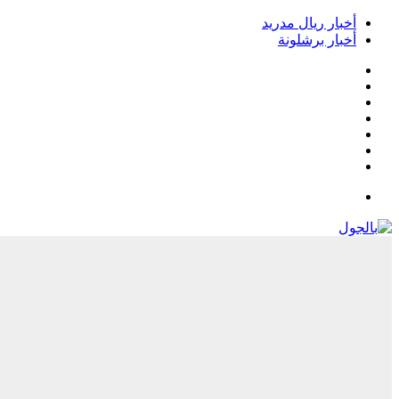
أخبار ريال مدريد
أخبار برشلونة
فيسبوك
‫X
‫YouTube
انستقرام
‏Google
Play
تيلقرام
القائمة