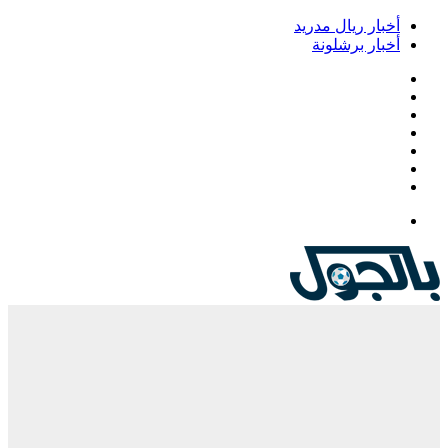
أخبار ريال مدريد
أخبار برشلونة
فيسبوك
‫X
‫YouTube
انستقرام
‏Google
Play
تيلقرام
القائمة