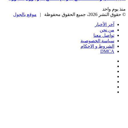
منذ يوم واحد
© حقوق النشر 2026، جميع الحقوق محفوظة |
موقع بالجول
آخر الأخبار
من نحن
تواصل معنا
سياسة الخصوصية
الشروط و الاحكام
DMCA
فيسبوك
‫X
‫YouTube
انستقرام
‏Google
Play
تيلقرام
‫X
تيلقرام
واتساب
فيسبوك