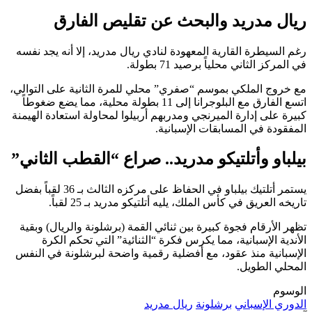
ريال مدريد والبحث عن تقليص الفارق
رغم السيطرة القارية المعهودة لنادي ريال مدريد، إلا أنه يجد نفسه
في المركز الثاني محلياً برصيد 71 بطولة.
مع خروج الملكي بموسم “صفري” محلي للمرة الثانية على التوالي،
اتسع الفارق مع البلوجرانا إلى 11 بطولة محلية، مما يضع ضغوطاً
كبيرة على إدارة الميرنجي ومدربهم أربيلوا لمحاولة استعادة الهيمنة
المفقودة في المسابقات الإسبانية.
بيلباو وأتلتيكو مدريد.. صراع “القطب الثاني”
يستمر أتلتيك بيلباو في الحفاظ على مركزه الثالث بـ 36 لقباً بفضل
تاريخه العريق في كأس الملك، يليه أتلتيكو مدريد بـ 25 لقباً.
تظهر الأرقام فجوة كبيرة بين ثنائي القمة (برشلونة والريال) وبقية
الأندية الإسبانية، مما يكرس فكرة “الثنائية” التي تحكم الكرة
الإسبانية منذ عقود، مع أفضلية رقمية واضحة لبرشلونة في النفس
المحلي الطويل.
الوسوم
الدوري الإسباني
برشلونة
ريال مدريد