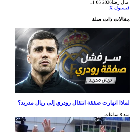
آمال رضا
2026-05-11
طباعة
لينكدإن
مشاركة
بينتيريست
فيسبوك
‫X
عبر
مقالات ذات صلة
البريد
لماذا انهارت صفقة انتقال رودري إلى ريال مدريد؟
منذ 8 ساعات