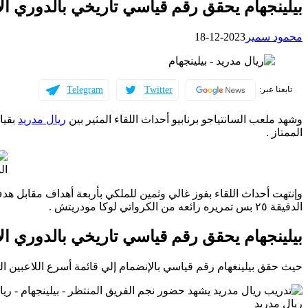
بيلينجهام يحقق رقم قياسي تاريخي بالدوري ال
محمود سمير
2023-12-18
Telegram
Twitter
تابعنا عبر:
وشهد ملعب السانتياجو برنابيو أحداث اللقاء المثير بين
ريال مدريد
الممتاز .
ال
وإنتهت أحداث اللقاء بفوز غالي وثمين للملكي بأربعة أهداف مقابل ه
الدقيقة ٢٥ بس تمريره رائعه من الكرواتي لوكا مودريتش .
بيلينجهام يحقق رقم قياسي تاريخي بالدوري ال
حيث حقق بيلينغهام رقم قياسي بالإنضمام إلي قائمة أسرع اللاعبين الذين سجلوا 13 هدف في الدوري الاسبان
ريال مدريد