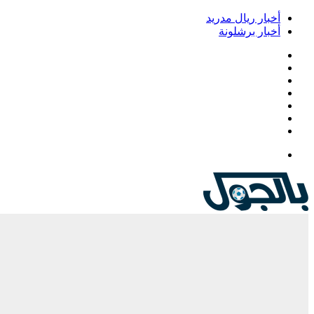
أخبار ريال مدريد
أخبار برشلونة
فيسبوك
‫X
‫YouTube
انستقرام
‏Google
Play
تيلقرام
القائمة