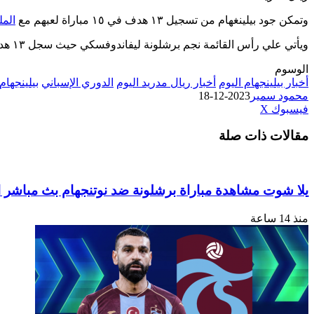
وتمكن جود بيلينغهام من تسجيل ١٣ هدف في ١٥ مباراة لعبهم مع
الم
ويأتي علي رأس القائمة نجم برشلونة ليفاندوفسكي حيث سجل ١٣ هدف في ١٢ مباراة فقط مع الفريق الكتالوني.
الوسوم
أخبار بيلينجهام اليوم
أخبار ريال مدريد اليوم
الدوري الإسباني
بيلينجهام
محمود سمير
2023-12-18
طباعة
لينكدإن
مشاركة
بينتيريست
فيسبوك
‫X
عبر
مقالات ذات صلة
البريد
يلا شوت مشاهدة مباراة برشلونة ضد نوتنجهام بث مباشر استعداد
منذ 14 ساعة