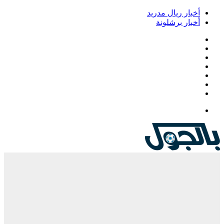
خبار ريال مدريد
خبار برشلونة
يسبوك
‫
‫YouTub
نستقرام
Google
Pla
يلقرام
لقائمة