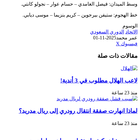
ميدان: فيصل الغامدي – حسام عوار – نجولو كانتي.
جوم: ستيفن بيرجوين – كريم بنزيما – موسى ديابي.
الدوري السعودي
حمد
2025-11-01
طباعة
لينكدإن
مشاركة
بينتيريست
ك
‫X
عبر
ت ذات صلة
البريد
هلال مطلوب في 3 أندية!
انهارت صفقة انتقال رودري إلى ريال مدريد؟