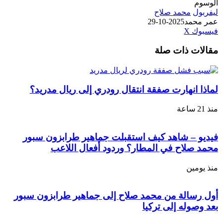
ل
محمد صلاح
حمد
2025-10-29
طباعة
لينكدإن
مشاركة
بينتيريست
ك
‫X
عبر
ت ذات صلة
البريد
انهارت صفقة انتقال رودري إلى ريال مدريد؟
 – شاهد كيف استقبلت جماهير طرابزون سبور
صلاح في المطار؟ وردود أفعال اللاعب
مين
سالة من محمد صلاح إلى جماهير طرابزون سبور
وله إلى تركيا