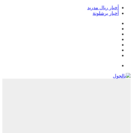
خبار ريال مدريد
خبار برشلونة
يسبوك
‫
‫YouTub
نستقرام
Google
Pla
يلقرام
لقائمة