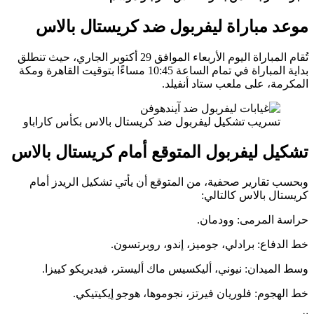
 مباراة ليفربول ضد كريستال بالاس
تُقام المباراة اليوم الأربعاء الموافق 29 أكتوبر الجاري، حيث تنطلق
بداية المباراة في تمام الساعة 10:45 مساءًا بتوقيت القاهرة ومكة
، على ملعب ستاد أنفيلد.
سريب تشكيل ليفربول ضد كريستال بالاس بكأس كاراباو
ل ليفربول المتوقع أمام كريستال بالاس
تقارير صحفية، من المتوقع أن يأتي تشكيل الريدز أمام
 بالاس كالتالي:
المرمى: وودمان.
اع: برادلي، جوميز، إندو، روبرتسون.
يدان: نيوني، أليكسيس ماك أليستر، فيديريكو كييزا.
وم: فلوريان فيرتز، نجوموها، هوجو إيكيتيكي.