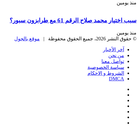
مين
ر محمد صلاح الرقم 61 مع طرابزون سبور؟
مين
، جميع الحقوق محفوظة |
موقع بالجول
خر الأخبار
ن نحن
واصل معنا
ياسة الخصوصية
لشروط و الاحكام
DMC
يسبوك
‫
‫YouTub
نستقرام
Google
Pla
يلقرام
ك