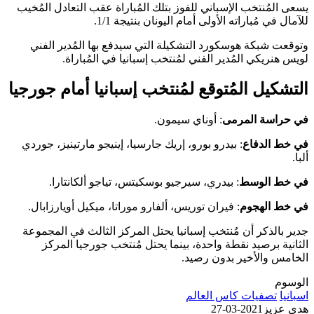
يسعى المُنتخب الإسباني للفوز بتلك المُباراة عقب التعادل المُخيب
للآمال في مُباراته الأولى أمام اليونان بنتيجة 1/1.
وتوقعت شبكة هوسكورد التشكيلة التي سيدفع بها المُدير الفني
لويس هنريكي المُدير الفني لمُنتخب إسبانيا في المُباراة.
التشكيل المُتوقع لمُنتخب إسبانيا أمام جورجيا
في حراسة المرمى
: أوناي سيمون.
في خط الدفاع
: بيدرو بورو، إريك جارسيا، إينيجو مارتينيز، جوردي
ألبا.
في خط الوسط
: بيدري، سيرجيو بوسكيتس، تياجو ألكانتارا.
في خط الهجوم
: فيران توريس، ألفارو موراتا، ميكيل أويارزابال.
جدير بالذكر أن مُنتخب إسبانيا يحتل المركز الثالث في المجموعة
الثانية برصيد نقطة واحدة، بينما يحتل مُنتخب جورجيا المركز
الخامس والأخير بدون رصيد.
الوسوم
اسبانيا
تصفيات كاس العالم
هدى عزيز
2021-03-27