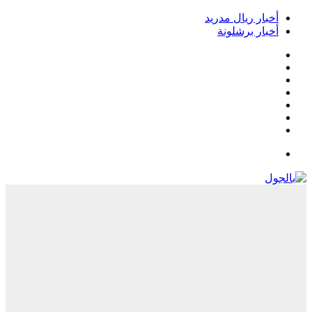
أخبار ريال مدريد
أخبار برشلونة
فيسبوك
‫X
‫YouTube
انستقرام
‏Google
Play
تيلقرام
القائمة