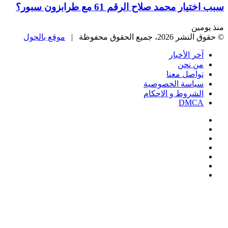
سبب اختيار محمد صلاح الرقم 61 مع طرابزون سبور؟
منذ يومين
© حقوق النشر 2026، جميع الحقوق محفوظة |
موقع بالجول
آخر الأخبار
من نحن
تواصل معنا
سياسة الخصوصية
الشروط و الاحكام
DMCA
فيسبوك
‫X
‫YouTube
انستقرام
‏Google
Play
تيلقرام
‫X
تيلقرام
واتساب
فيسبوك