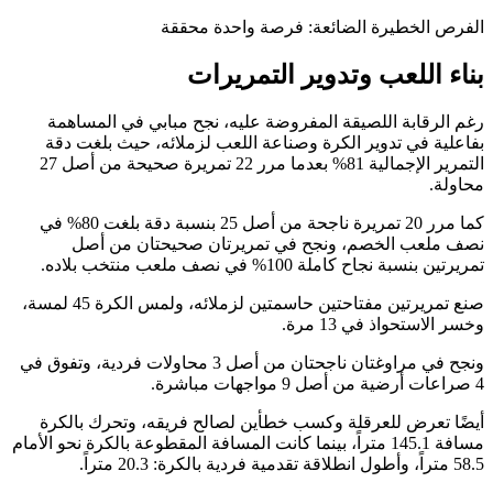
​الفرص الخطيرة الضائعة: فرصة واحدة محققة
​بناء اللعب وتدوير التمريرات
​رغم الرقابة اللصيقة المفروضة عليه، نجح مبابي في المساهمة
بفاعلية في تدوير الكرة وصناعة اللعب لزملائه، حيث بلغت دقة
التمرير الإجمالية 81% بعدما مرر 22 تمريرة صحيحة من أصل 27
محاولة.
كما مرر 20 تمريرة ناجحة من أصل 25 بنسبة دقة بلغت 80% في
نصف ملعب الخصم، ونجح في تمريرتان صحيحتان من أصل
تمريرتين بنسبة نجاح كاملة 100% في نصف ملعب منتخب بلاده.
صنع تمريرتين مفتاحتين حاسمتين لزملائه، ولمس الكرة 45 لمسة،
وخسر الاستحواذ في 13 مرة.
ونجح في مراوغتان ناجحتان من أصل 3 محاولات فردية، وتفوق في
4 صراعات أرضية من أصل 9 مواجهات مباشرة.
أيضًا تعرض للعرقلة وكسب خطأين لصالح فريقه، وتحرك بالكرة
مسافة 145.1 متراً، بينما كانت المسافة المقطوعة بالكرة نحو الأمام
58.5 متراً، وأطول انطلاقة تقدمية فردية بالكرة: 20.3 متراً.