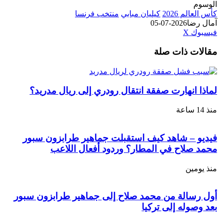
الوسوم
كأس العالم 2026
كيليان مبابي
منتخب فرنسا
آمال رضا
2026-07-05
طباعة
لينكدإن
مشاركة
بينتيريست
فيسبوك
‫X
عبر
مقالات ذات صلة
البريد
لماذا انهارت صفقة انتقال رودري إلى ريال مدريد؟
منذ 14 ساعة
فيديو – شاهد كيف استقبلت جماهير طرابزون سبور
محمد صلاح في المطار؟ وردود أفعال اللاعب
منذ يومين
أول رسالة من محمد صلاح إلى جماهير طرابزون سبور
بعد وصوله إلى تركيا