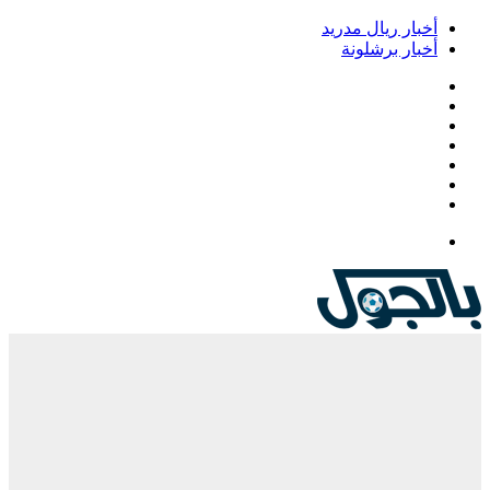
أخبار ريال مدريد
أخبار برشلونة
فيسبوك
‫X
‫YouTube
انستقرام
‏Google
Play
تيلقرام
القائمة