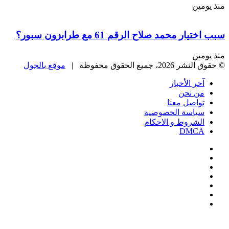
منذ يومين
سبب اختيار محمد صلاح الرقم 61 مع طرابزون سبور؟
منذ يومين
© حقوق النشر 2026، جميع الحقوق محفوظة |
موقع بالجول
آخر الأخبار
من نحن
تواصل معنا
سياسة الخصوصية
الشروط و الاحكام
DMCA
فيسبوك
‫X
‫YouTube
انستقرام
‏Google
Play
تيلقرام
‫X
تيلقرام
واتساب
فيسبوك