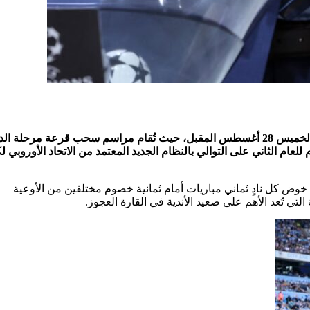
تتجه أنظار عشاق كرة القدم العالمية إلى مدينة موناكو الفرنسية يوم الخميس 28 أغسطس المقبل، حيث تُقام مراسم سحب قرعة مرح
2-2026، والتي ستُقام للعام الثاني على التوالي بالنظام الجديد المعتمد من الاتحاد الأوروبي 
زيادة عدد الأندية المشاركة من 32 إلى 36 فريقًا، مع خوض كل نادٍ ثماني مباريات أمام ثمانية خصوم مختلفين من الأوعية
التي تُعد الأهم على صعيد الأندية في القارة العجوز.