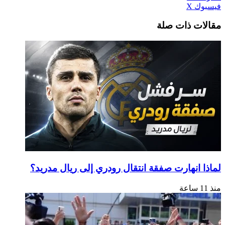
طباعة
لينكدإن
مشاركة
بينتيريست
فيسبوك
‫X
عبر
مقالات ذات صلة
البريد
لماذا انهارت صفقة انتقال رودري إلى ريال مدريد؟
منذ 11 ساعة