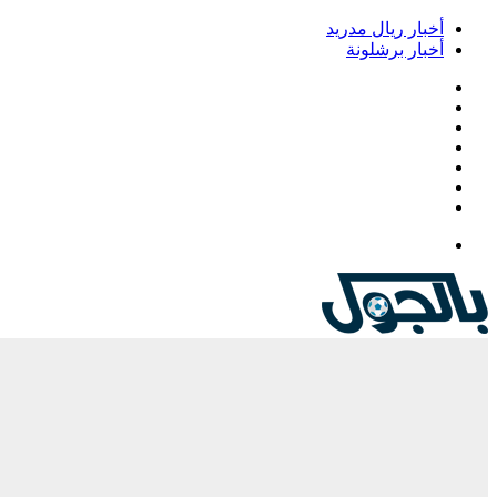
أخبار ريال مدريد
أخبار برشلونة
فيسبوك
‫X
‫YouTube
انستقرام
‏Google
Play
تيلقرام
القائمة