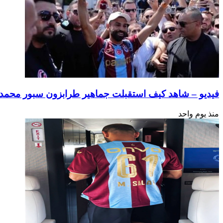
فيديو – شاهد كيف استقبلت جماهير طرابزون سبور محمد ص
منذ يوم واحد