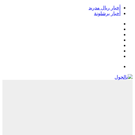
أخبار ريال مدريد
أخبار برشلونة
فيسبوك
‫X
‫YouTube
انستقرام
‏Google
Play
تيلقرام
القائمة