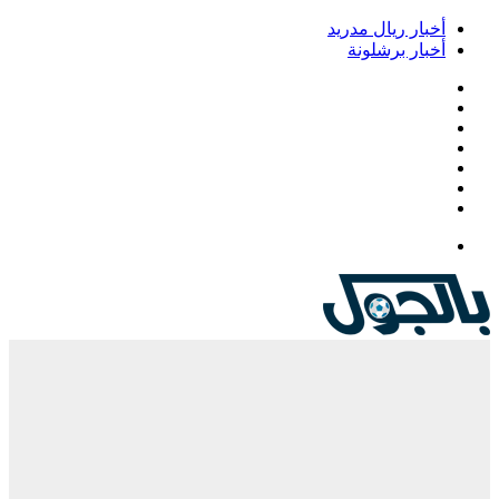
خبار ريال مدريد
خبار برشلونة
يسبوك
‫
‫YouTub
نستقرام
Google
Pla
يلقرام
لقائمة