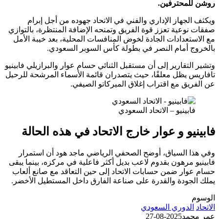
لمحترفين.
لجهاز الإداري والفني في الاتحاد جهوده من أجل إبرام
وعية تعزز قوة الفريق وتمنحه الإضافة المنتظرة، بالتوازي
تعدادات الجادة لخوض المنافسات المحلية، بعد خيبة الأمل
ج أمام النصر في بطولة كأس السوبر السعودي.
لتقارير إلى أن مستقبل الثنائي حسام عوار والبرازيلي فابينيو
س يظل معلقًا، حيث يتصدران قائمة الأسماء المرشحة للرحيل
يق مع اقتراب إغلاق الميركاتو الصيفي.
ابينيو – الاتحاد السعودي
يو و
عوار
خارج الاتحاد في هذه الحالة
ا السياق، أوضح الصحفي الرياضي ماجد هود أن استمرار
 مرهون بقدوم لاعب بديل أكثر فاعلية في مركزه، بينما يبقى
وار ضمن حسابات الاتحاد إلى حين التعاقد مع صانع ألعاب
لجودة والقدرة على صناعة الفارق داخل المستطيل الأخضر.
الدوري السعودي
حمد
2025-08-27