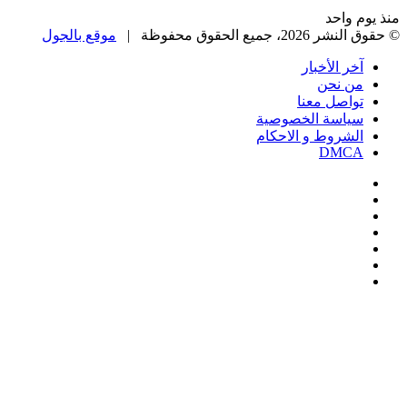
 واحد
، جميع الحقوق محفوظة |
موقع بالجول
خر الأخبار
ن نحن
واصل معنا
ياسة الخصوصية
لشروط و الاحكام
DMC
يسبوك
‫
‫YouTub
نستقرام
Google
Pla
يلقرام
ك