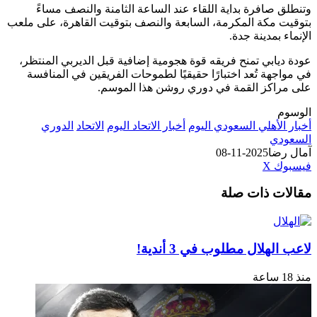
وتنطلق صافرة بداية اللقاء عند الساعة الثامنة والنصف مساءً
بتوقيت مكة المكرمة، السابعة والنصف بتوقيت القاهرة، على ملعب
الإنماء بمدينة جدة.
عودة ديابي تمنح فريقه قوة هجومية إضافية قبل الديربي المنتظر،
في مواجهة تُعد اختبارًا حقيقيًا لطموحات الفريقين في المنافسة
على مراكز القمة في دوري روشن هذا الموسم.
الوسوم
أخبار الأهلي السعودي اليوم
أخبار الاتحاد اليوم
الاتحاد
الدوري
السعودي
آمال رضا
2025-11-08
طباعة
لينكدإن
مشاركة
بينتيريست
فيسبوك
‫X
عبر
مقالات ذات صلة
البريد
لاعب الهلال مطلوب في 3 أندية!
منذ 18 ساعة