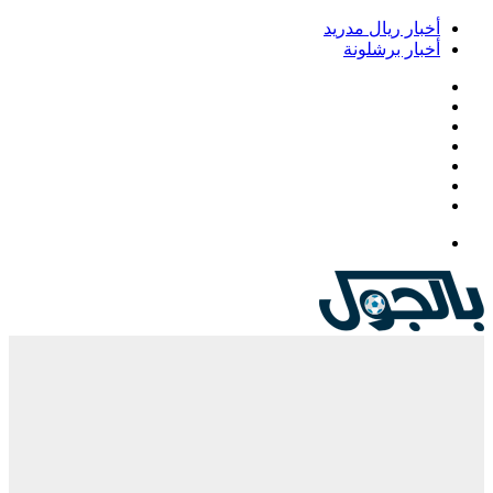
أخبار ريال مدريد
أخبار برشلونة
فيسبوك
‫X
‫YouTube
انستقرام
‏Google
Play
تيلقرام
القائمة