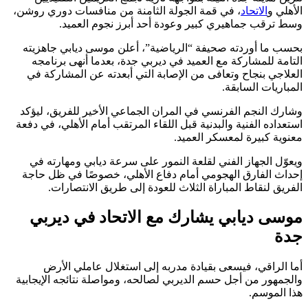
الأهلي و
الاتحاد
، في قمة الجولة الثامنة من منافسات دوري روشن،
وسط ترقب جماهيري كبير وعودة أحد أبرز نجوم العميد.
بحسب ما أوردته صحيفة “الرياضية”، أعلن موسى ديابي جاهزيته
التامة للمشاركة مع العميد في ديربي جدة، بعدما أنهى برنامجه
العلاجي بنجاح وتعافى من الإصابة التي أبعدته عن المشاركة في
المباريات السابقة.
وشارك النجم الفرنسي في المران الجماعي الأخير للفريق، ليؤكد
استعداده الفنية والبدنية قبل اللقاء المرتقب أمام الأهلي، في دفعة
معنوية كبيرة لمعسكر العميد.
ويعوّل الجهاز الفني لقلعة النمور على سرعة ديابي ومهارته في
إحداث الفارق الهجومي أمام دفاع الأهلي، خصوصًا في ظل حاجة
الفريق لنقاط المباراة الثلاث للعودة إلى طريق الانتصارات.
موسى ديابي يشارك مع الاتحاد في ديربي
جدة
أما الراقي، فيسعى بقيادة مدربه إلى استغلال عاملي الأرض
والجمهور من أجل حسم الديربي لصالحه، ومواصلة نتائجه الإيجابية
هذا الموسم.