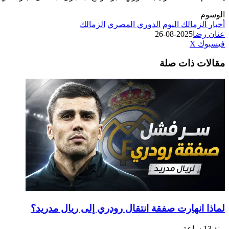
الوسوم
أخبار الزمالك اليوم
الدوري المصري
الزمالك
عنان رضا
2025-08-26
طباعة
لينكدإن
مشاركة
بينتيريست
فيسبوك
‫X
عبر
مقالات ذات صلة
البريد
لماذا انهارت صفقة انتقال رودري إلى ريال مدريد؟
منذ 13 ساعة