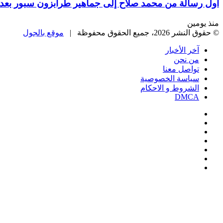
أول رسالة من محمد صلاح إلى جماهير طرابزون سبور بعد 
منذ يومين
© حقوق النشر 2026، جميع الحقوق محفوظة |
موقع بالجول
آخر الأخبار
من نحن
تواصل معنا
سياسة الخصوصية
الشروط و الاحكام
DMCA
فيسبوك
‫X
‫YouTube
انستقرام
‏Google
Play
تيلقرام
‫X
تيلقرام
واتساب
فيسبوك