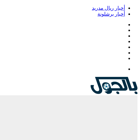
أخبار ريال مدريد
أخبار برشلونة
فيسبوك
‫X
‫YouTube
انستقرام
‏Google
Play
تيلقرام
القائمة