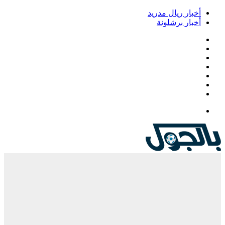
خبار ريال مدريد
خبار برشلونة
يسبوك
‫
‫YouTub
نستقرام
Google
Pla
يلقرام
لقائمة