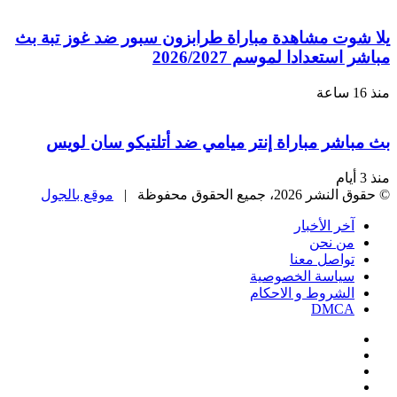
وت مشاهدة مباراة طرابزون سبور ضد غوز تبة بث
ستعدادا لموسم 2026/2027
اشر مباراة إنتر ميامي ضد أتلتيكو سان لويس
، جميع الحقوق محفوظة |
موقع بالجول
خر الأخبار
ن نحن
واصل معنا
ياسة الخصوصية
لشروط و الاحكام
DMC
يسبوك
‫
‫YouTub