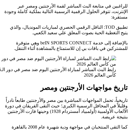
ن في متابعة البث المباشر لقمة الأرجنتين ومصر عبر
ت، تتوفر الحلول الرقمية الرسمية التالية بملكية كاملة وجودة
:
تطبيق TOD: الناقل الرقمي الحصري لمباريات المونديال، والذي
لتغطية الحية بصوت المعلق علي سعيد الكعبي.
بالإضافة إلى خدمة beIN SPORTS CONNECT وهي متوفرة
ين في باقات بي إن للاستمتاع بالمشاهدة أثناء التنقل.
رابط البث المباشر لمباراة الأرجنتين اليوم ضد مصر في دور الـ16 من
أس العالم 2026
خ مواجهات الأرجنتين ومصر
اً، تحمل المواجهات المباشرة بين مصر والأرجنتين طابعاً نادراً
 في المحافل الرسمية الكبرى؛ حيث التقى الفريقان في دورة
الألعاب الأولمبية (أولمبياد أمستردام 1928) وحينها فازت الأرجنتين
 عريضة.
كما التقى المنتخبان في مواجهة ودية شهيرة عام 2008 بالقاهرة