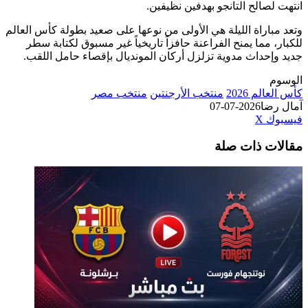
صالح التانجو بهدفين نظيفين.
اراة الليلة هي الأولى من نوعها على صعيد بطولة كأس العالم
 مما يمنح الفراعنة حافزاً تاريخياً غير مسبوق لكتابة سطر
إحداث مدوية تزلزل أركان المونديال بإقصاء حامل اللقب.
لم 2026
منتخب الأرجنتين
منتخب مصر
ضا
2026-07-07
طباعة
لينكدإن
مشاركة
بينتيريست
ك
‫X
عبر
ت ذات صلة
البريد