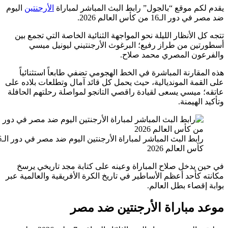
م موقع “بالجول” رابط البث المباشر لمباراة
الأرجنتين
اليوم
 الـ16 من كأس العالم 2026.
 الأنظار الليلة نحو المواجهة الثنائية الخاصة التي تجمع بين
ين من طراز رفيع؛ البرغوث الأرجنتيني ليونيل ميسي
ون المصري محمد صلاح.
قارنة المباشرة في الخط الهجومي تضفي طابعاً استثنائياً
مة المونديالية، حيث يحمل كل قائد آمال وتطلعات بلاده على
 ميسي يسعى لقيادة راقصي التانجو لمواصلة رحلتهم الحافلة
الهيمنة.
رابط البث المباشر لمباراة الأرجنتين اليوم ضد مصر في دور الـ16 من
أس العالم 2026
 يدخل صلاح المباراة وعينه على كتابة مجد تاريخي يرسخ
كأحد أعظم الأساطير في تاريخ الكرة الأفريقية والعالمية عبر
قصاء بطل العالم.
 مباراة الأرجنتين ضد مصر