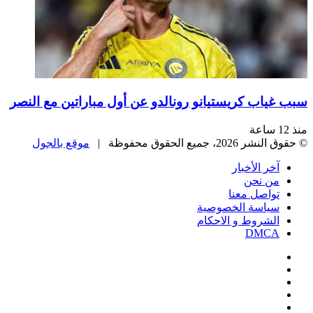
اب كريستيانو رونالدو عن أول مباراتين مع النصر
، جميع الحقوق محفوظة |
موقع بالجول
خر الأخبار
ن نحن
واصل معنا
ياسة الخصوصية
لشروط و الاحكام
DMC
يسبوك
‫
‫YouTub
نستقرام