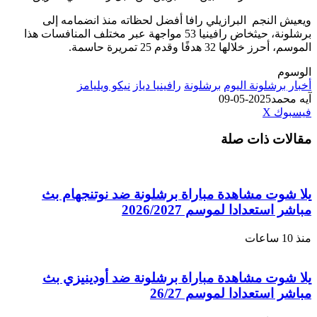
النجم البرازيلي رافا أفضل لحظاته منذ انضمامه إلى
برشلونة، حيثخاض رافينيا 53 مواجهة عبر مختلف المنافسات هذا
لها 32 هدفًا وقدم 25 تمريرة حاسمة.
رشلونة اليوم
برشلونة
رافينيا دياز
نيكو ويليامز
مد
2025-05-09
طباعة
لينكدإن
مشاركة
بينتيريست
ك
‫X
عبر
ت ذات صلة
البريد
وت مشاهدة مباراة برشلونة ضد نوتنجهام بث
ستعدادا لموسم 2026/2027
وت مشاهدة مباراة برشلونة ضد أودينيزي بث
استعدادا لموسم 26/27