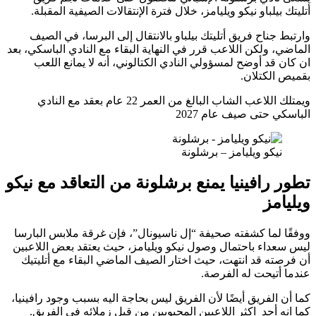
بيلباو نيكو ويليامز، خلال فترة الإنتقالات الصيفية المقبلة.
جناح فريق أتليتك بيلباو بالانتقال إلى البرسا، في الصيف
 ولكن اللاعب قرر في النهاية البقاء مع النادي الباسكي، بعد
قد أوضح لمسؤولي النادي الكتالوني، أنه لا يمانع اللعب
الكتلان.
ويمتلك اللاعب الشاب البالغ من العمر 22 عام بعقد مع النادي
 حتى صيف عام 2027
يكو ويليامز – برشلونة
رافينيا يمنع برشلونة من التعاقد مع نيكو
مز
 لما كشفته صحيفة “إل ناسيونال”، فإن غرقة ملابس البارسا
داء باحتمال وصول نيكو ويليامز، حيث يعتقد بعض اللاعبين
ه قد انتهت، حيث اختار الصيف الماضي البقاء مع أتليتيك
أتيحت له الفرصة.
الفريق أيضًا لأن الفريق ليس بحاجة اليه بسبب وجود رافينيا،
 أحد اكثر اللاعبين المحبوبين من قبل زملائه في الفريق.