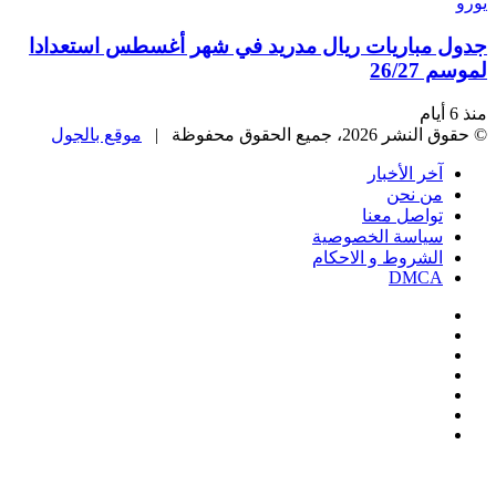
جدول مباريات ريال مدريد في شهر أغسطس استعدادا
لموسم 26/27
منذ 6 أيام
© حقوق النشر 2026، جميع الحقوق محفوظة |
موقع بالجول
آخر الأخبار
من نحن
تواصل معنا
سياسة الخصوصية
الشروط و الاحكام
DMCA
فيسبوك
‫X
‫YouTube
انستقرام
‏Google
Play
تيلقرام
‫X
تيلقرام
واتساب
فيسبوك