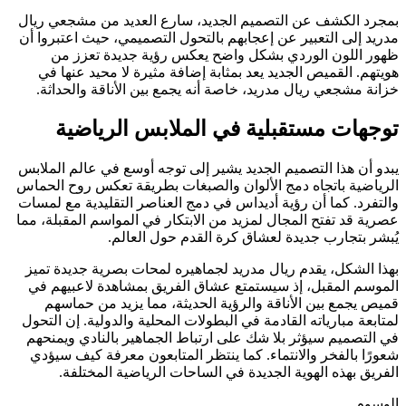
بمجرد الكشف عن التصميم الجديد، سارع العديد من مشجعي ريال
مدريد إلى التعبير عن إعجابهم بالتحول التصميمي، حيث اعتبروا أن
ظهور اللون الوردي بشكل واضح يعكس رؤية جديدة تعزز من
هويتهم. القميص الجديد يعد بمثابة إضافة مثيرة لا محيد عنها في
خزانة مشجعي ريال مدريد، خاصة أنه يجمع بين الأناقة والحداثة.
توجهات مستقبلية في الملابس الرياضية
يبدو أن هذا التصميم الجديد يشير إلى توجه أوسع في عالم الملابس
الرياضية باتجاه دمج الألوان والصبغات بطريقة تعكس روح الحماس
والتفرد. كما أن رؤية أديداس في دمج العناصر التقليدية مع لمسات
عصرية قد تفتح المجال لمزيد من الابتكار في المواسم المقبلة، مما
يُبشر بتجارب جديدة لعشاق كرة القدم حول العالم.
بهذا الشكل، يقدم ريال مدريد لجماهيره لمحات بصرية جديدة تميز
الموسم المقبل، إذ سيستمتع عشاق الفريق بمشاهدة لاعبيهم في
قميص يجمع بين الأناقة والرؤية الحديثة، مما يزيد من حماسهم
لمتابعة مبارياته القادمة في البطولات المحلية والدولية. إن التحول
في التصميم سيؤثر بلا شك على ارتباط الجماهير بالنادي ويمنحهم
شعورًا بالفخر والانتماء. كما ينتظر المتابعون معرفة كيف سيؤدي
الفريق بهذه الهوية الجديدة في الساحات الرياضية المختلفة.
الوسوم