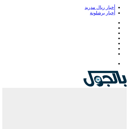
أخبار ريال مدريد
أخبار برشلونة
فيسبوك
‫X
‫YouTube
انستقرام
‏Google
Play
تيلقرام
القائمة