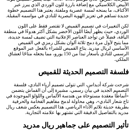
الأبيض الكلاسيكي مع إضافة بارزة للون الوردي الذي يبرز عبر
الأكتاف، ما يمنحه لمسة عصرية وملفتة. يعتبر هذا التصميم خطوة
جديدة تساهم في تعزيز الهوية البصرية للنادي في مواسمه المقبلة.
لكن التغييرات في تصميم القميص لا تقتصر فقط على اللون
الوردي، حيث يظهر أيضًا اللون الأخضر بشكل أكثر هدوءًا في منطقة
الياقة، فضلاً عن تواجد العناصر الإعلانية التي تضيف لمسة جديدة،
مما يتيح لأول مرة دمج ثلاثة ألوان بشكل رمزي في القميص
الأساسي لريال مدريد. يتاح القميص للشراء بالفعل عبر الموقع
الرسمي للنادي بأسعار تبدأ من 150 يورو، مما يجعله متاحًا لعشاق
الملكي.
فلسفة التصميم الحديثة للقميص
شرحت شركة أديداس، التي تتولى تصميم أزياء النادي، فلسفة
التصميم الجديد في بيان رسمي، مشيرة إلى أن القماش يتضمن
«أنماطًا معقدة مستوحاة من هندسة الألماس واللؤلؤ الموجودة في
تاج شعار النادي»، وهي محاولة لدمج مفاهيم الفخامة والحرفية
بطريقة حديثة تلائم الأداء الرياضي. هذا التصميم يعكس شغف ريال
مدريد بالتفاصيل الدقيقة التي تشتهر بها علامته التجارية.
تأثير التصميم على جماهير ريال مدريد