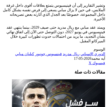
وتشير التقارير إلى أن فينيسيوس يتمتع بعلاقات أقوى داخل غرفة
الملابس، في حين لا يزال مبابي يسعى إلى فرض نفسه بشكل كامل
داخل المجموعة، خصوصًا بعد الجدل الذي أثارته بعض تصريحاته
الأخيرة.
ويمتد عقد مبابي مع ريال مدريد حتى صيف 2029، بينما ينتهي عقد
فينيسيوس في يونيو 2027، دون التوصل حتى الآن إلى اتفاق نهائي
بشأن التجديد، ما يزيد من احتمالات حدوث تطورات كبيرة خلال
الميركاتو المقبل.
الوسوم
الدوري الإسباني
ريال مدريد
فينسيوس جونيور
كيليان مبابي
آيه محمد
2026-05-17
طباعة
لينكدإن
مشاركة
بينتيريست
فيسبوك
‫X
عبر
مقالات ذات صلة
البريد