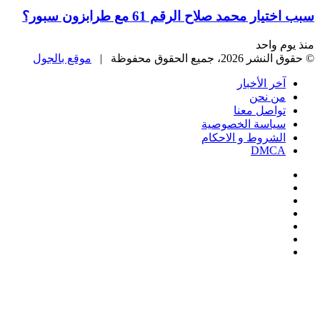
سبب اختيار محمد صلاح الرقم 61 مع طرابزون سبور؟
منذ يوم واحد
© حقوق النشر 2026، جميع الحقوق محفوظة |
موقع بالجول
آخر الأخبار
من نحن
تواصل معنا
سياسة الخصوصية
الشروط و الاحكام
DMCA
فيسبوك
‫X
‫YouTube
انستقرام
‏Google
Play
تيلقرام
‫X
تيلقرام
واتساب
فيسبوك