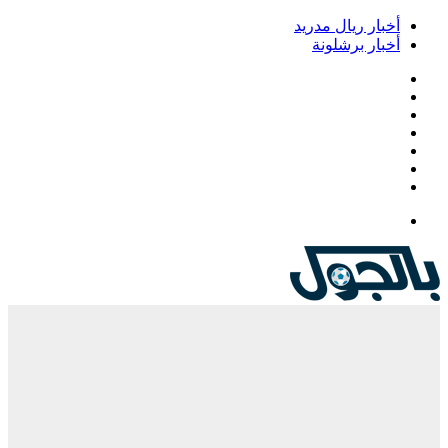
أخبار ريال مدريد
أخبار برشلونة
فيسبوك
‫X
‫YouTube
انستقرام
‏Google
Play
تيلقرام
القائمة