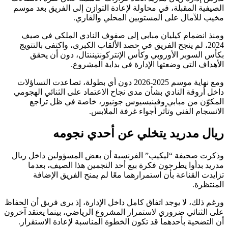
الصيفية المقبلة، في محاولة لإعادة التوازن إلى الفريق بعد موسم
مخيب للآمال على المستويين المحلي والقاري.
ومنذ انضمام كيليان مبابي إلى صفوف النادي الملكي في صيف
2024، لم ينجح الفريق في حصد الألقاب الكبرى، واكتفى بالتتويج
بكأس السوبر الأوروبي وكأس الإنتركونتيننتال، دون أن يحقق
الأهداف التي وضعتها الإدارة في بداية المشروع.
ومع نهاية موسم 2025-2026 دون أي بطولة، تصاعدت التساؤلات
داخل أروقة النادي بشأن مدى نجاح الاعتماد على الثنائي الهجومي
المكوّن من مبابي وفينيسيوس جونيور، خاصة في ظل تراجع
الانسجام الفني وتأثر أجواء غرفة الملابس.
ريال مدريد يتخلي عن أحدي نجومه
وذكرت صحيفة “ليكيب” الفرنسية أن بعض المسؤولين داخل ريال
مدريد بدأوا يطرحون فكرة بيع أحد النجمين هذا الصيف، بعدما
تزايدت القناعة بأن استمرارهما معًا لم يمنح الفريق الإضافة
المنتظرة.
ورغم ذلك، لا يوجد اتفاق كامل داخل الإدارة، إذ يرى فريق أن الحفاظ
على الثنائي ضروري لاستمرار المشروع الرياضي، بينما يعتقد آخرون
أن التضحية بأحدهما قد تكون الخطوة المناسبة لإعادة الاستقرار.