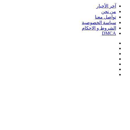
آخر الأخبار
من نحن
تواصل معنا
سياسة الخصوصية
الشروط و الاحكام
DMCA
فيسبوك
‫X
‫YouTube
انستقرام
‏Google
Play
تيلقرام
‫X
تيلقرام
واتساب
فيسبوك