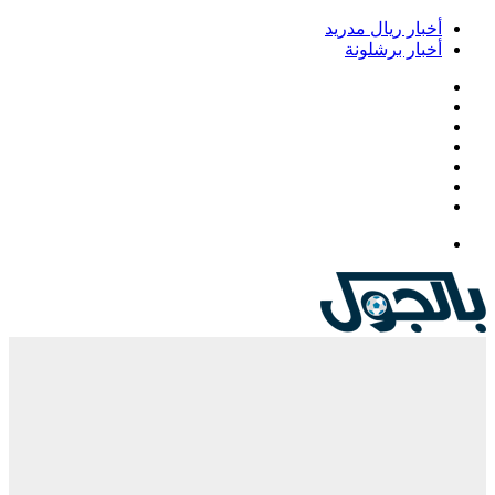
أخبار ريال مدريد
أخبار برشلونة
فيسبوك
‫X
‫YouTube
انستقرام
‏Google
Play
تيلقرام
القائمة