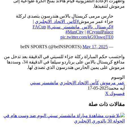
وأظهرت الإعادة التلفزيونية قيام هالاند بمنح الكرة طواعية إلى
مرموش لتنفيذها.
حارس مرمى كريستال بالاس هندرسون يتصدى لركلة
جزاء عمر مرموش
#كأس_الاتحاد_الانجليزي
|
#كريستال_بالاس_مانشستر_سيتي
#FACup
|
#ManCity
|
#CrystalPalace
pic.twitter.com/kG93swqTE0
May 17, 2025
— beIN SPORTS (@beINSPORTS)
واحتسب حكم المباراة ركلة جزاء للسيتي في الدقيقة بعد تدخل من
مدافع كريستال بالاس على برناردو سيلفا في الدقيقة 34، وسددها
مرموش على يمين الحارس هندرسون الذي تصدى لها.
الوسوم
عمر مرموش
كأس الاتحاد الإنجليزي
مانشستر سيتي
آيه محمد
2025-05-17
طباعة
لينكدإن
مشاركة
بينتيريست
فيسبوك
‫X
عبر
مقالات ذات صلة
البريد