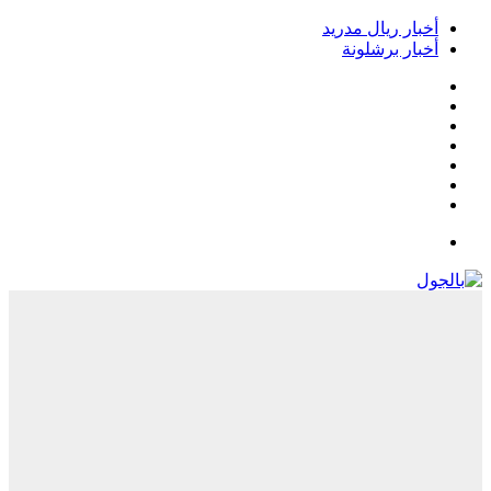
خبار ريال مدريد
خبار برشلونة
يسبوك
‫
‫YouTub
نستقرام
Google
Pla
يلقرام
لقائمة