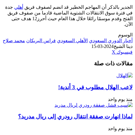
 بالذكر أن المهاجم الخطير قد انضم لصفوف فريق
أهلي
جدة
ة سوق الانتقالات الشتوية الماضية قادما من صفوف فريق
الفتح وقدم موسمًا رائعًا خلال هذا العام حيث أحرز12 هدف حتى
الدوري السعودي
الأهلي السعودي
فراس البريكان
محمد صلاح
شيخ
2024-03-15
طباعة
لينكدإن
مشاركة
بينتيريست
ك
‫X
عبر
ت ذات صلة
البريد
هلال مطلوب في 3 أندية!
 واحد
انهارت صفقة انتقال رودري إلى ريال مدريد؟
 واحد