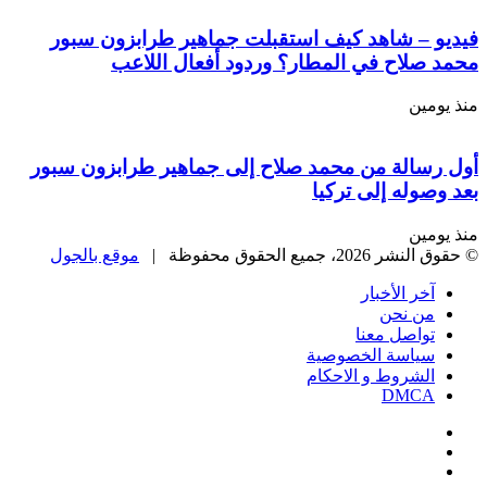
 – شاهد كيف استقبلت جماهير طرابزون سبور
صلاح في المطار؟ وردود أفعال اللاعب
مين
سالة من محمد صلاح إلى جماهير طرابزون سبور
وله إلى تركيا
مين
، جميع الحقوق محفوظة |
موقع بالجول
خر الأخبار
ن نحن
واصل معنا
ياسة الخصوصية
لشروط و الاحكام
DMC
يسبوك
‫
‫YouTub