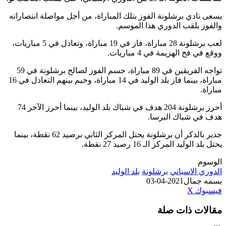
يسعى نادي برشلونة الفوز بتلك المباراة، من أجل مواصلة انتصاراته
والفوز بلقب الدوري هذا الموسم.
لعب برشلونة 28 مباراة، فاز في 19 مباراة، وتعادل في 5 مباريات،
ووقع في فخ الهزيمة في 4 مباريات.
تواجه الفريقين في 89 مباراة، حسم الفوز لصالح برشلونة في 59
مباراة، بينما فاز بلد الوليد في 14 مباراة، وخيم بينهم التعادل في 16
مباراة.
أحرز برشلونة 204 هدف في شباك بلد الوليد، بينما أحرز الآخر 74
هدف في شباك البرسا.
جدير بالذكر أن برشلونة يحتل المركز الثاني برصيد 62 نقطة، بينما
يحتل بلد الوليد المركز الـ 16 رصيد 27 نقطة.
الوسوم
الدوري الاسباني
برشلونة
بلد الوليد
بسمه جمال
2021-04-03
طباعة
لينكدإن
مشاركة
بينتيريست
فيسبوك
‫X
عبر
مقالات ذات صلة
البريد