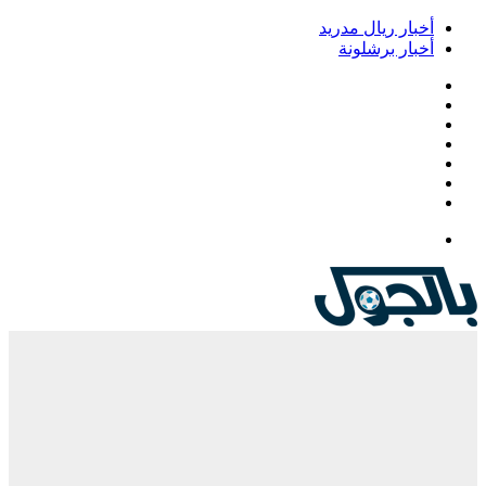
أخبار ريال مدريد
أخبار برشلونة
فيسبوك
‫X
‫YouTube
انستقرام
‏Google
Play
تيلقرام
القائمة