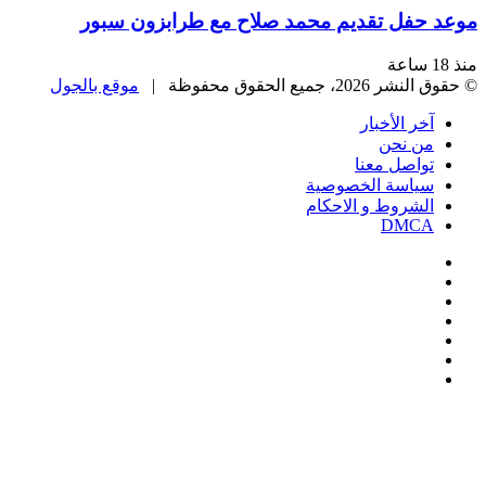
موعد حفل تقديم محمد صلاح مع طرابزون سبور
منذ 18 ساعة
© حقوق النشر 2026، جميع الحقوق محفوظة |
موقع بالجول
آخر الأخبار
من نحن
تواصل معنا
سياسة الخصوصية
الشروط و الاحكام
DMCA
فيسبوك
‫X
‫YouTube
انستقرام
‏Google
Play
تيلقرام
‫X
تيلقرام
واتساب
فيسبوك