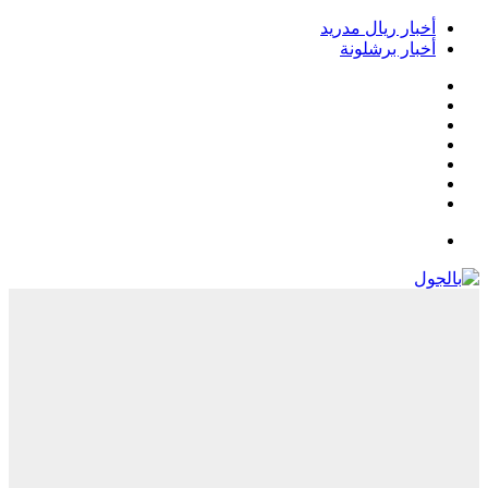
أخبار ريال مدريد
أخبار برشلونة
فيسبوك
‫X
‫YouTube
انستقرام
‏Google
Play
تيلقرام
القائمة