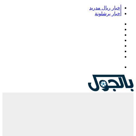
خبار ريال مدريد
خبار برشلونة
يسبوك
‫
‫YouTub
نستقرام
Google
Pla
يلقرام
لقائمة