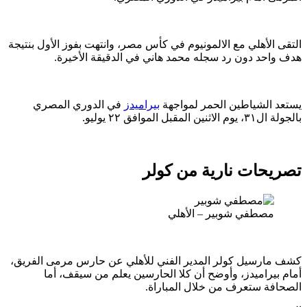
لأهلي مع الالمونيوم في كأس مصر، وانتهت بفوز الأول بنتيجة
حد دون رد سجله محمد هاني في الدقيقة الأخيرة.
الشياطين الحمر لمواجهة
بيراميدز
في الدوري المصري
 الموافق ٢٢ يوليو.
حات نارية من كولر
صطفي شوبير – الأهلي
رسيل كولر المدير الفني للأهلي عن حارس مرمى الفريق،
راميدز، وأوضح أن كلا الحارسين يعلم من سيقف، أما
ة ستعرف من خلال المباراة.