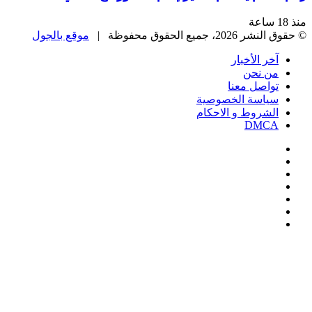
، جميع الحقوق محفوظة |
موقع بالجول
خر الأخبار
ن نحن
واصل معنا
ياسة الخصوصية
لشروط و الاحكام
DMC
يسبوك
‫
‫YouTub
نستقرام
Google
Pla
يلقرام
ك