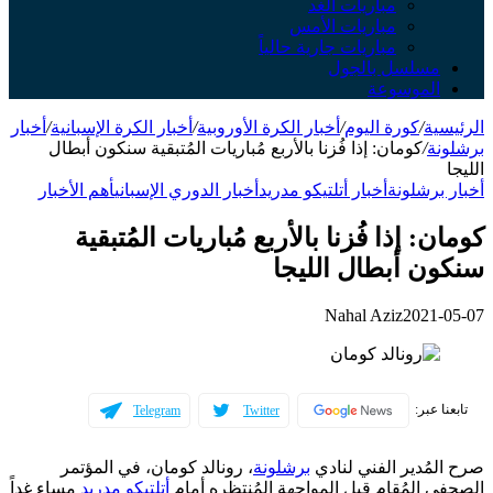
مباريات الغد
مباريات الأمس
مباريات جارية حالياً
مسلسل بالجول
الموسوعة
الرئيسية
/
كورة اليوم
/
أخبار الكرة الأوروبية
/
أخبار الكرة الإسبانية
/
أخبار
برشلونة
/
كومان: إذا فُزنا بالأربع مُباريات المُتبقية سنكون أبطال
الليجا
أخبار برشلونة
أخبار أتلتيكو مدريد
أخبار الدوري الإسباني
أهم الأخبار
كومان: إذا فُزنا بالأربع مُباريات المُتبقية
سنكون أبطال الليجا
Nahal Aziz
2021-05-07
تابعنا عبر:
Telegram
Twitter
صرح المُدير الفني لنادي
برشلونة
، رونالد كومان، في المؤتمر
الصحفي المُقام قبل المواجهة المُنتظره أمام
أتلتيكو مدريد
مساء غداً