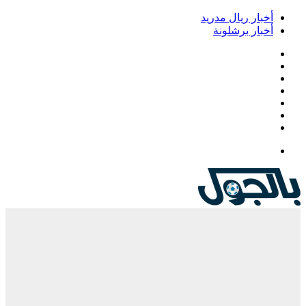
أخبار ريال مدريد
أخبار برشلونة
فيسبوك
‫X
‫YouTube
انستقرام
‏Google
Play
تيلقرام
القائمة