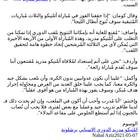
السبت.
وقال كومان: “إذا حققنا الفوز في مُباراة أتلتيكو والثلاث مُباريات
المُتبقية سوف نُتوج أبطال الليجا”.
وأضاف: “مُقنع للغاية أنه بإمكاننا التتويج بلقب الدوري إذا تمكنا من
التغلب على أتلتيكو مدريد، وهذة المُباراة الأولى من الأربعة الأخيرة
التي يُمكن لأي من الثلالثة المُرشحين إتخاذ خظوة هامة لتحقيق
اللقب”.
وأردف: “نحن على أتم إستعداد لمُلاقاة أتلتيكو مدريد مُقتنعون أننا
سوف نُقدم مُباراة رائعة”.
وأكمل: “علينا أن نكون عدوانيين بدون الكرة، وأن نلعب بشكل جيد
والكرة معنا، كما يجب علينا خلق العديد من الفرص ومحاولة إحراز
هدف مُبكر، وسوف يفوز بهذة المُباراة من هو أقوى عقلياً”.
وإختتم: “أنا مُدرب وأحب أن أكون في الملعب، وإن لم يحدث ذلك فـ
لدينا طاقم تدريب جيد وعملنا مع بعض لفترة، فلا يجب أن نُصاب
بالجنون إذا لم أستطع الجلوس على مقاعد البدلاء”.
الوسوم
اتلتيكو مدريد
الدوري الاسباني
برشلونة
Nahal Aziz
2021-05-07