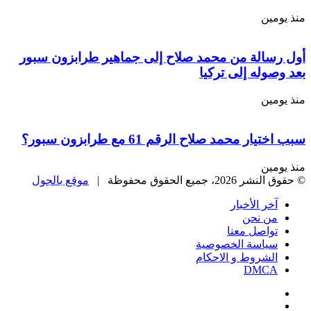
مين
سالة من محمد صلاح إلى جماهير طرابزون سبور
وله إلى تركيا
مين
ر محمد صلاح الرقم 61 مع طرابزون سبور؟
مين
، جميع الحقوق محفوظة |
موقع بالجول
خر الأخبار
ن نحن
واصل معنا
ياسة الخصوصية
لشروط و الاحكام
DMC
يسبوك
‫