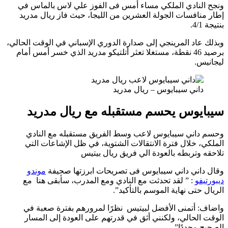
لنادي الملكي مساء أمس فى الفوز علي لاس بالماس في
نافسات الجولة العشرين من الليجا، حيث فاز ريال مدريد
عاد المرينجي إلى صدارة الدوري الإسباني في الوقت الحالي،
برصيد 46 نقطة، مستغلا تعثر أتلتيكو مدريد الذي خسر أمس أمام
س.
اني سيبايوس – ريال مدريد
يوس يحسم مستقبله مع ريال مدريد
اني سيبايوس لاعب وسط الفريق مستقبله مع النادي
 خلال فترة الانتقالات الشتوية، في ظل الإشاعات التي
وتربطه بالعودة الي فريق ريال بيتيس
اني داني سيبايوس فى تصريحات ابرزتها صحيفة
موندو
فو
: ” لقد تحدثت مع النادي ومع المدرب، سأبقى هنا مع
حتى نهاية الموسم بالتأكيد”.
 أتمنى الأفضل لبيتيس نظرًا لمرورهم بفترة صعبة في
الحالي، ولكنني أثق في قدرتهم على العودة إلى المسار
مجددًا”.