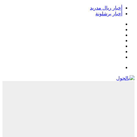
خبار ريال مدريد
خبار برشلونة
يسبوك
‫
‫YouTub
نستقرام
Google
Pla
يلقرام
لقائمة