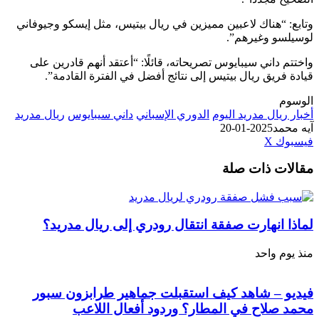
“هناك لاعبين مميزين في ريال بيتيس، مثل إيسكو وجيوفاني
و وغيرهم”.
داني سيبايوس تصريحاته، قائلًا: “أعتقد أنهم قادرين على
ريق ريال بيتيس إلى نتائج أفضل في الفترة القادمة”.
يال مدريد اليوم
الدوري الإسباني
داني سيبايوس
ريال مدريد
مد
2025-01-20
طباعة
لينكدإن
مشاركة
بينتيريست
ك
‫X
عبر
ت ذات صلة
البريد
انهارت صفقة انتقال رودري إلى ريال مدريد؟
 واحد
 – شاهد كيف استقبلت جماهير طرابزون سبور
صلاح في المطار؟ وردود أفعال اللاعب