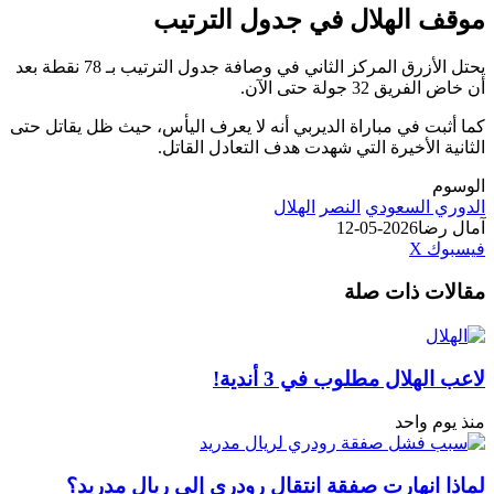
موقف الهلال في جدول الترتيب
يحتل الأزرق المركز الثاني في وصافة جدول الترتيب بـ 78 نقطة بعد
أن خاض الفريق 32 جولة حتى الآن.
كما أثبت في مباراة الديربي أنه لا يعرف اليأس، حيث ظل يقاتل حتى
الثانية الأخيرة التي شهدت هدف التعادل القاتل.
الوسوم
الدوري السعودي
النصر
الهلال
آمال رضا
2026-05-12
طباعة
لينكدإن
مشاركة
بينتيريست
فيسبوك
‫X
عبر
مقالات ذات صلة
البريد
لاعب الهلال مطلوب في 3 أندية!
منذ يوم واحد
لماذا انهارت صفقة انتقال رودري إلى ريال مدريد؟