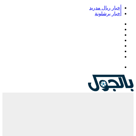
أخبار ريال مدريد
أخبار برشلونة
فيسبوك
‫X
‫YouTube
انستقرام
‏Google
Play
تيلقرام
القائمة