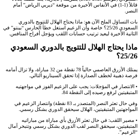
قاتلاً (1-1) في الأنفاس الأخيرة من موقعة “ديربي الرياض” أمام
النصر.
بات التساؤل الملح الآن هو: ماذا يحتاج الهلال للتتويج بالدوري
السعودي 25/26؟ خاصة وأن الزعيم استغل خطأ الحارس “بينتو” في
الثانية الأخيرة ليعيد ترتيب حسابات اللقب ويؤجل أفراح المنافس.
ماذا يحتاج الهلال للتتويج بالدوري السعودي
25/26؟
يمتلك الأزرق العاصمي حالياً 78 نقطة من 32 مباراة، ولا تزال أمامه
فرصة ذهبية لخطف الصدارة إذا تحقق السيناريو التالي.
• الانتصار في المؤجلات: يجب على الزعيم الفوز في مواجهتيه
المتبقيتين لرفع رصيده إلى النقطة 84.
وفي حال تعثر النصر (المتصدر بـ 83 نقطة) وانتصار الزعيم في
المواجهتين المتبقيتين، الهلال سيحقق الدوري بشكل رسمي.
• مصير اللقب: في حال تعثر الأزرق بأي مباراة من مباراتيه
المتبقيتين، سيحقق النصر لقب الدوري بشكل رسمي وتتبخر آمال
“الزعيم”.