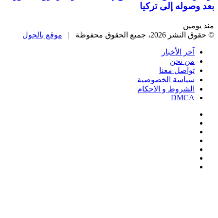
بعد وصوله إلى تركيا
منذ يومين
© حقوق النشر 2026، جميع الحقوق محفوظة |
موقع بالجول
آخر الأخبار
من نحن
تواصل معنا
سياسة الخصوصية
الشروط و الاحكام
DMCA
فيسبوك
‫X
‫YouTube
انستقرام
‏Google
Play
تيلقرام
‫X
تيلقرام
واتساب
فيسبوك