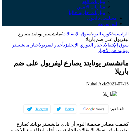
مباريات الغد
مباريات الأمس
مباريات جارية حالياً
مسلسل بالجول
الموسوعة
الرئيسية
/
كورة اليوم
/
سوق الإنتقالات
/
مانشستر يونايتد يصارع
ليفربول على ضم باريلا
سوق الإنتقالات
أخبار الدوري الإنجليزي
أخبار ليفربول
أخبار مانشستر
يونايتد
أهم الأخبار
مانشستر يونايتد يصارع ليفربول على ضم
باريلا
Nahal Aziz
2021-07-15
تابعنا عبر:
Telegram
Twitter
كشفت مصادر صحفية اليوم أن نادي مانشستر يونايتد يُصارع
ليفربول في سوق الانتقالات الجاري من أجل التعاقد مع اللاعب،