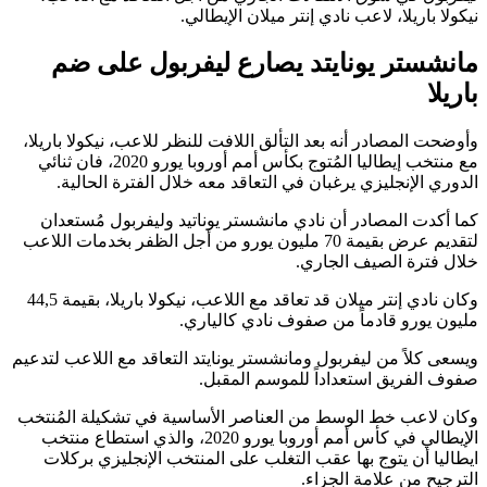
نيكولا باريلا، لاعب نادي إنتر ميلان الإيطالي.
مانشستر يونايتد يصارع ليفربول على ضم
باريلا
وأوضحت المصادر أنه بعد التألق اللافت للنظر للاعب، نيكولا باريلا،
مع منتخب إيطاليا المُتوج بكأس أمم أوروبا يورو 2020، فان ثنائي
الدوري الإنجليزي يرغبان في التعاقد معه خلال الفترة الحالية.
كما أكدت المصادر أن نادي مانشستر يوناتيد وليفربول مُستعدان
لتقديم عرض بقيمة 70 مليون يورو من أجل الظفر بخدمات اللاعب
خلال فترة الصيف الجاري.
وكان نادي إنتر ميلان قد تعاقد مع اللاعب، نيكولا باريلا، بقيمة 44,5
مليون يورو قادماً من صفوف نادي كالياري.
ويسعى كلاً من ليفربول ومانشستر يونايتد التعاقد مع اللاعب لتدعيم
صفوف الفريق استعداداً للموسم المقبل.
وكان لاعب خط الوسط من العناصر الأساسية في تشكيلة المُنتخب
الإيطالي في كأس أمم أوروبا يورو 2020، والذي استطاع منتخب
ايطاليا أن يتوج بها عقب التغلب على المنتخب الإنجليزي بركلات
الترجيح من علامة الجزاء.