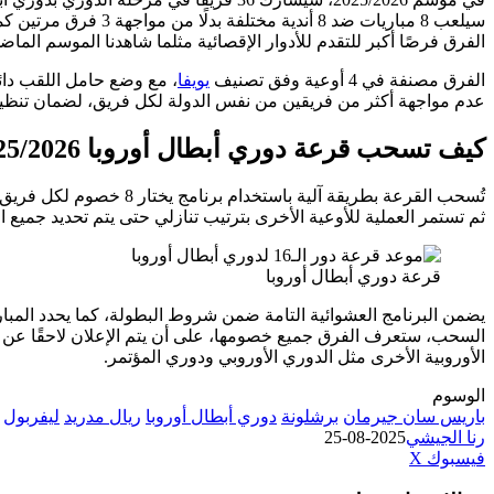
سيلعب 8 مباريات ضد 8 أن
الفرق فرصًا أكبر للتقدم للأدوار الإقصائية مثلما شاهدنا الموسم الماض
الفرق مصنفة في 4 أوعية وفق تصنيف
يويفا
، مع وضع حامل اللقب دائ
عدم مواجهة أكثر من فريقين من نفس الدولة لكل فريق، لضمان تنظي
كيف تسحب قرعة دوري أبطال أوروبا 2025/2026؟
ثم تستمر العملية للأوعية الأخرى بترتيب تنازلي حتى يتم تحديد جميع 
قرعة دوري أبطال أوروبا
يضمن البرنامج العشوائية التامة ضمن شروط البطولة، كما يحدد المبار
السحب، ستعرف الفرق جميع خصومها، على أن يتم الإعلان لاحقًا عن م
الأوروبية الأخرى مثل الدوري الأوروبي ودوري المؤتمر.
الوسوم
باريس سان جيرمان
برشلونة
دوري أبطال أوروبا
ريال مدريد
ليفربول
رنا الجيشي
2025-08-25
طباعة
لينكدإن
مشاركة
بينتيريست
فيسبوك
‫X
عبر