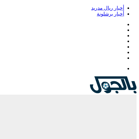
أخبار ريال مدريد
أخبار برشلونة
فيسبوك
‫X
‫YouTube
انستقرام
‏Google
Play
تيلقرام
القائمة