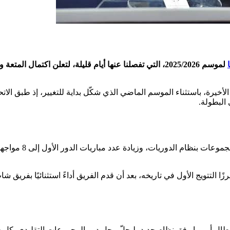
لموسم 2025/2026، التي تفصلنا عنها أيام قليلة، لتعلن اكتمال المتعة 
أخيرة، باستثناء الموسم الماضي الذي شكّل بداية للتغيير، إذ طبق الاتح
 البطولة.
وشهد النظام الجديد مشاركة 36 فريقًا بدلًا من 32، مع استبدال دور المجموعات بنظام الدوريات، وزي
لتتويج الأول في تاريخه، بعد أن قدم الفريق أداءً استثنائيًا بفريق شا
رحلة الدوري بدوري أبطال أوروبا وفق نظام جديد، ليحلّ محل دور المجموعات التقليدي. كل