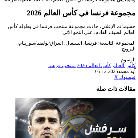
مجموعة فرنسا في كأس العالم 2026
حسبما تم الإعلان، جاءت مجموعة منتخب فرنسا في بطولة كأس
العالم الصيف القادم، على النحو الآتي:
المجموعة التاسعة: فرنسا، السنغال، العراق/بوليفيا/سورينام،
النرويج.
الوسوم
كأس العالم
كأس العالم 2026
منتخب فرنسا
آيه محمد
2025-12-05
طباعة
لينكدإن
مشاركة
بينتيريست
فيسبوك
‫X
عبر
مقالات ذات صلة
البريد