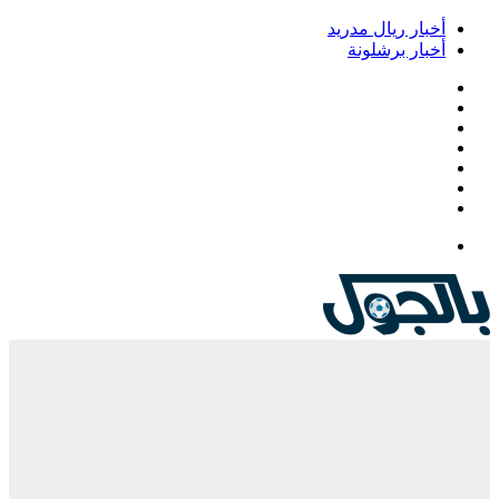
أخبار ريال مدريد
أخبار برشلونة
فيسبوك
‫X
‫YouTube
انستقرام
‏Google
Play
تيلقرام
القائمة