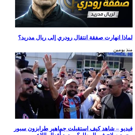
لماذا انهارت صفقة انتقال رودري إلى ريال مدريد؟
منذ يومين
فيديو – شاهد كيف استقبلت جماهير طرابزون سبور