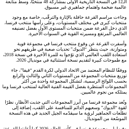
الـ12 في النسخة التاريخية الأولى بمشاركة 48 منتخبًا، وسط متابعة
عالمية ضخمة واهتمام جماهيري غير مسبوق.
وجاءت مراسم القرعة حافلة بالإثارة والترقّب، خاصة مع وجود
منتخبات كبرى في مختلف المستويات، وعلى رأسها منتخب فرنسا،
الذي دخل القرعة ضمن منتخبات المستوى الأول بفضل تصنيفه
العالمي المرتفع ومسيرته القوية في السنوات الأخيرة.
وأسفرت القرعة عن وقوع منتخب فرنسا في مجموعة قوية
ومتوازنة، حيث ينتظر “الديوك” تحديات صعبة في طريقهم نحو
استعادة اللقب العالمي الذي توّجوا به للمرة الأخيرة في نسخة 2018،
مع طموحات كبيرة لتقديم نسخة استثنائية في مونديال 2026.
ووفقًا للنظام المعتمد من الاتحاد الدولي لكرة القدم “فيفا”، جاء
توزيع منتخبات المجموعة من المستويات الثاني والثالث والرابع
بحسب اللوائح الرسمية، لتشكل المجموعة واحدة من أكثر
المجموعات المنتظرة بفضل القيمة الفنية العالية لمنتخب فرنسا وما
يمتلكه من نجوم عالميين.
وتُعد مجموعة فرنسا من أبرز المجموعات التي جذبت الأنظار، نظرًا
لقوة “الديوك” وسعيهم الدائم للمنافسة على اللقب، إضافة إلى
تطلعات الجماهير لرؤية ما سيقدّمه الجيل الجديد في هذه النسخة
الموسّعة من المونديال.
وفيما يلي مجموعة فرنسا في كأس العالم 2026 كما أعلنتها القرعة: