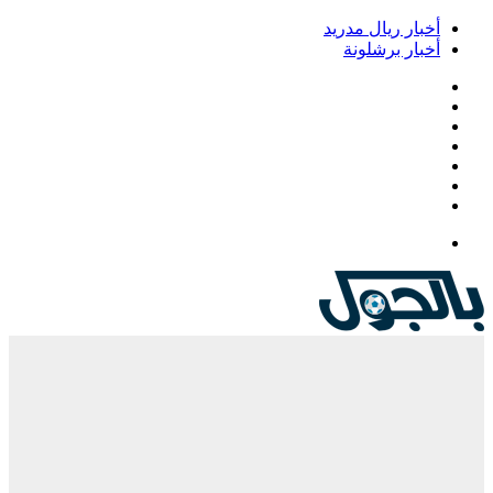
أخبار ريال مدريد
أخبار برشلونة
فيسبوك
‫X
‫YouTube
انستقرام
‏Google
Play
تيلقرام
القائمة