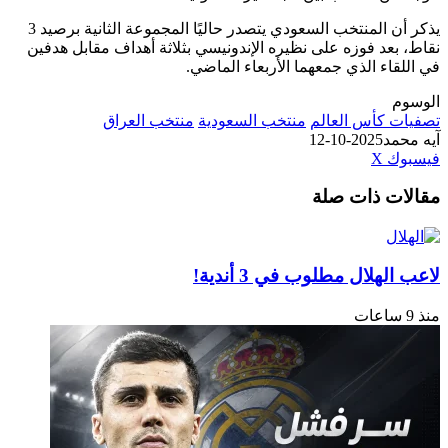
يذكر أن المنتخب السعودي يتصدر حاليًا المجموعة الثانية برصيد 3
نقاط، بعد فوزه على نظيره الإندونيسي بثلاثة أهداف مقابل هدفين
في اللقاء الذي جمعهما الأربعاء الماضي.
الوسوم
تصفيات كأس العالم
منتخب السعودية
منتخب العراق
آيه محمد
2025-10-12
طباعة
لينكدإن
مشاركة
بينتيريست
فيسبوك
‫X
عبر
مقالات ذات صلة
البريد
لاعب الهلال مطلوب في 3 أندية!
منذ 9 ساعات