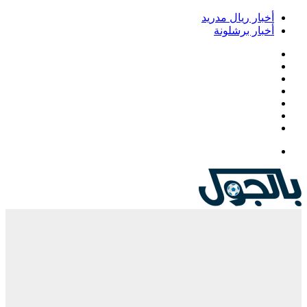
أخبار ريال مدريد
أخبار برشلونة
فيسبوك
‫X
‫YouTube
انستقرام
‏Google
Play
تيلقرام
القائمة