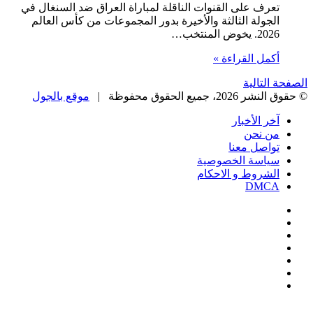
تعرف على القنوات الناقلة لمباراة العراق ضد السنغال في
الجولة الثالثة والأخيرة بدور المجموعات من كأس العالم
2026. يخوض المنتخب…
أكمل القراءة »
الصفحة التالية
© حقوق النشر 2026، جميع الحقوق محفوظة |
موقع بالجول
آخر الأخبار
من نحن
تواصل معنا
سياسة الخصوصية
الشروط و الاحكام
DMCA
فيسبوك
‫X
‫YouTube
انستقرام
‏Google
Play
تيلقرام