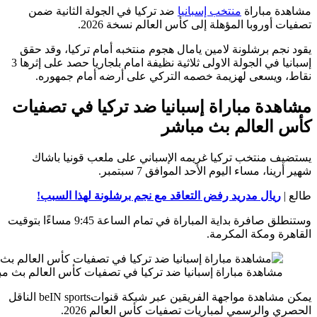
 مباراة
منتخب إسبانيا
ضد تركيا في الجولة الثانية ضمن
أوروبا المؤهلة إلى كأس العالم نسخة 2026.
م برشلونة لامين يامال هجوم منتخبه أمام تركيا، وقد حقق
إسبانيا في الجولة الاولى ثلاثية نظيفة امام بلجاريا حصد على إثرها 3
ويسعى لهزيمة خصمه التركي على أرضه أمام جمهوره.
دة مباراة إسبانيا ضد تركيا في تصفيات
العالم بث مباشر
 منتخب تركيا غريمه الإسباني على ملعب قونيا باشاك
ا، مساء اليوم الأحد الموافق 7 سبتمبر.
ريال مدريد رفض التعاقد مع نجم برشلونة لهذا السبب!
وستنطلق صافرة بداية المباراة في تمام الساعة 9:45 مساءًا بتوقيت
ة ومكة المكرمة.
شاهدة مباراة إسبانيا ضد تركيا في تصفيات كأس العالم بث مباشر
يمكن مشاهدة مواجهة الفريقين عبر شبكة قنواتbeIN sports الناقل
والرسمي لمباريات تصفيات كأس العالم 2026.