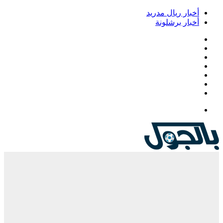
خبار ريال مدريد
خبار برشلونة
يسبوك
‫
‫YouTub
نستقرام
Google
Pla
يلقرام
لقائمة