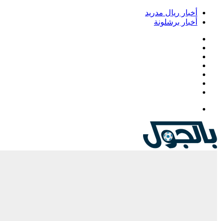
أخبار ريال مدريد
أخبار برشلونة
فيسبوك
‫X
‫YouTube
انستقرام
‏Google
Play
تيلقرام
القائمة